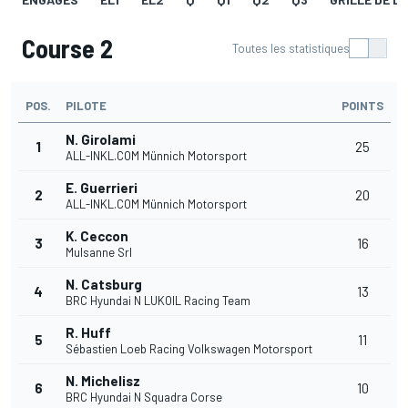
Course 2
Toutes les statistiques
POS.
PILOTE
POINTS
N. Girolami
1
25
ALL-INKL.COM Münnich Motorsport
E. Guerrieri
2
20
ALL-INKL.COM Münnich Motorsport
K. Ceccon
3
16
Mulsanne Srl
N. Catsburg
4
13
BRC Hyundai N LUKOIL Racing Team
R. Huff
5
11
Sébastien Loeb Racing Volkswagen Motorsport
N. Michelisz
6
10
BRC Hyundai N Squadra Corse