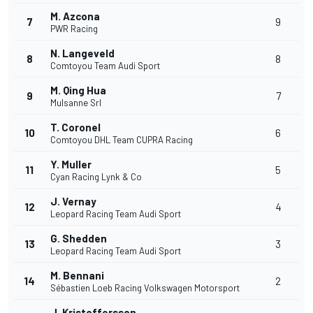
M. Azcona
7
9
PWR Racing
N. Langeveld
8
8
Comtoyou Team Audi Sport
M. Qing Hua
9
7
Mulsanne Srl
T. Coronel
10
6
Comtoyou DHL Team CUPRA Racing
Y. Muller
11
5
Cyan Racing Lynk & Co
J. Vernay
12
4
Leopard Racing Team Audi Sport
G. Shedden
13
3
Leopard Racing Team Audi Sport
M. Bennani
14
2
Sébastien Loeb Racing Volkswagen Motorsport
J. Kristoffersson