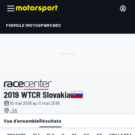
FORMULE 1
MOTOGP
WRC
WEC
2019 WTCR Slovakia
présenté par
10 mai 2019 au 11 mai 2019
, SK
Vue d'ensemble
Résultats
ENGAGÉS
EL1
EL2
Q
Q1
Q2
Q3
GRILLE DE DÉ