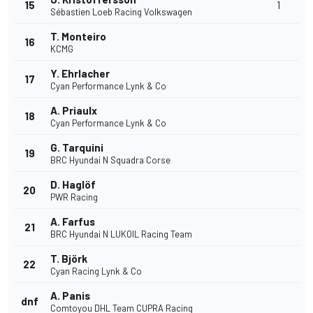
15
1
Sébastien Loeb Racing Volkswagen
T. Monteiro
16
KCMG
Y. Ehrlacher
17
Cyan Performance Lynk & Co
A. Priaulx
18
Cyan Performance Lynk & Co
G. Tarquini
19
BRC Hyundai N Squadra Corse
D. Haglöf
20
PWR Racing
A. Farfus
21
BRC Hyundai N LUKOIL Racing Team
T. Björk
22
Cyan Racing Lynk & Co
A. Panis
dnf
Comtoyou DHL Team CUPRA Racing