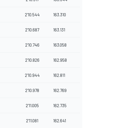
2'10.544
163.310
2'10.687
163.131
2'10.746
163.058
2'10.826
162.958
2'10.944
162.811
2'10.978
162.769
2'11.005
162.735
2'11.081
162.641