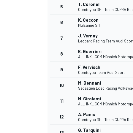
T. Coronel
5
Comtoyou DHL Team CUPRA Rac
WRC
K. Ceccon
6
Mulsanne Srl
J. Vernay
7
Leopard Racing Team Audi Spor
E. Guerrieri
8
ALL-INKL.COM Münnich Motorsp
F. Vervisch
9
Comtoyou Team Audi Sport
M. Bennani
10
Sébastien Loeb Racing Volkswa
N. Girolami
11
ALL-INKL.COM Münnich Motorsp
WEC
A. Panis
12
Comtoyou DHL Team CUPRA Rac
G. Tarquini
13