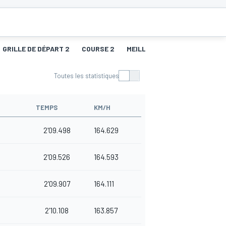
GRILLE DE DÉPART 2
COURSE 2
MEILLEURS TOURS 2
GRILL
Toutes les statistiques
TEMPS
KM/H
2'09.498
164.629
2'09.526
164.593
2'09.907
164.111
2'10.108
163.857