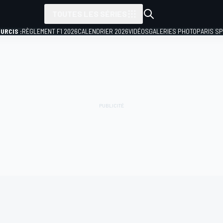
TOUTES LES SÉRIES
URCIS :
RÈGLEMENT F1 2026
CALENDRIER 2026
VIDÉOS
GALERIES PHOTO
PARIS S