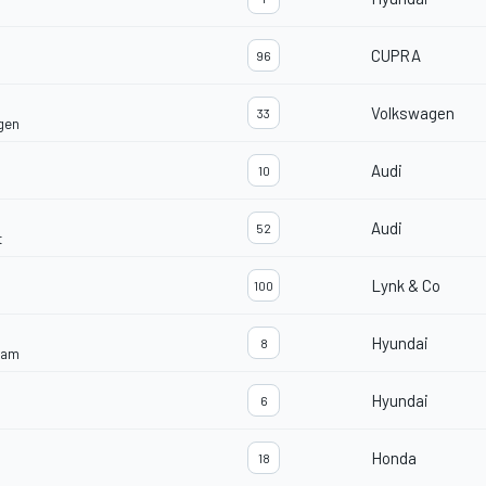
CUPRA
96
Volkswagen
33
gen
Audi
10
Audi
52
t
Lynk & Co
100
Hyundai
8
eam
Hyundai
6
Honda
18