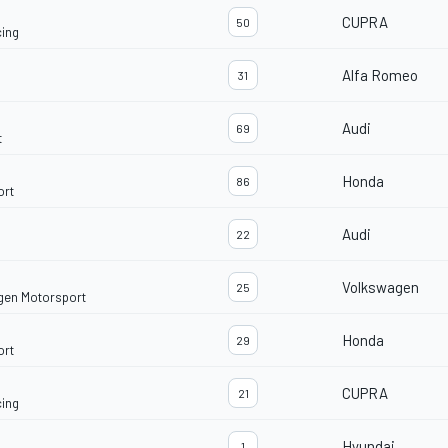
CUPRA
50
ing
Alfa Romeo
31
Audi
69
t
Honda
86
ort
Audi
22
Volkswagen
25
gen Motorsport
Honda
29
ort
CUPRA
21
ing
Hyundai
1