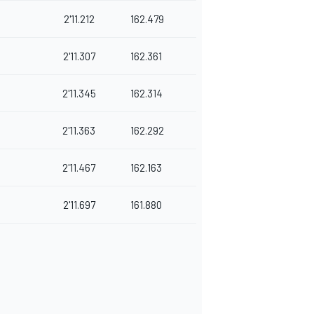
2'11.212
162.479
2'11.307
162.361
2'11.345
162.314
2'11.363
162.292
2'11.467
162.163
2'11.697
161.880