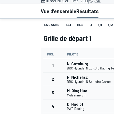
|
10 mai 2019 au 11 mai 2019
, SK
Vue d'ensemble
Résultats
ENGAGÉS
EL1
EL2
Q
Q1
Q2
Grille de départ 1
MOTOGP
POS.
PILOTE
N. Catsburg
1
BRC Hyundai N LUKOIL Racing T
N. Michelisz
2
BRC Hyundai N Squadra Corse
M. Qing Hua
3
Mulsanne Srl
D. Haglöf
4
PWR Racing