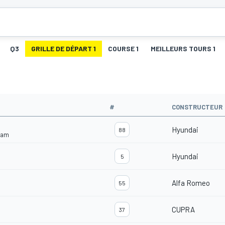
Q3
GRILLE DE DÉPART 1
COURSE 1
MEILLEURS TOURS 1
#
CONSTRUCTEUR
Hyundai
88
eam
Hyundai
5
Alfa Romeo
55
CUPRA
37