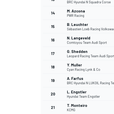
BRC Hyundai N Squadra Corse
M. Azcona
14
PWR Racing
B. Leuchter
15
Sébastien Loeb Racing Volkswa
N. Langeveld
16
Comtoyou Team Audi Sport
G. Shedden
17
Leopard Racing Team Audi Spor
Y. Muller
18
Cyan Racing Lynk & Co
A. Farfus
19
BRC Hyundai N LUKOIL Racing T
L. Engstler
20
Hyundai Team Engstler
T. Monteiro
21
KCMG