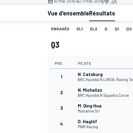
|
10 mai 2019 au 11 mai 2019
, SK
Vue d'ensemble
Résultats
ENGAGÉS
EL1
EL2
Q
Q1
Q2
Q3
MOTOGP
POS.
PILOTE
N. Catsburg
1
BRC Hyundai N LUKOIL Racing T
N. Michelisz
2
BRC Hyundai N Squadra Corse
M. Qing Hua
3
Mulsanne Srl
D. Haglöf
4
PWR Racing