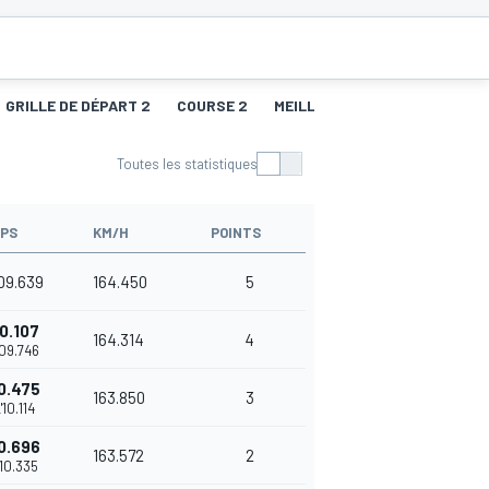
GRILLE DE DÉPART 2
COURSE 2
MEILLEURS TOURS 2
GRILL
Toutes les statistiques
PS
KM/H
POINTS
09.639
164.450
5
0.107
164.314
4
'09.746
0.475
163.850
3
'10.114
0.696
163.572
2
'10.335