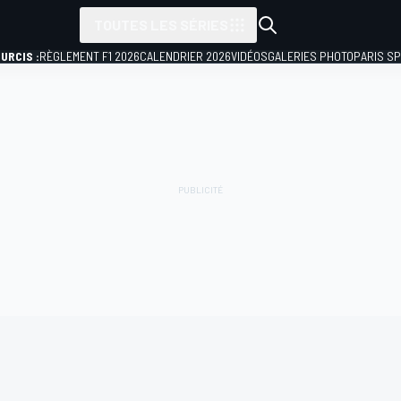
TOUTES LES SÉRIES
URCIS :
RÈGLEMENT F1 2026
CALENDRIER 2026
VIDÉOS
GALERIES PHOTO
PARIS S