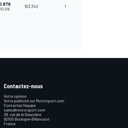
0.879
163.342
1
'10.518
Contactez-nous
Votre opinion
Votre publicité sur Motorsport.com
Contactez l'équipe
sales@motorsport.com
39, rue de la Saussière
92100 Boulogne-Billancourt
France