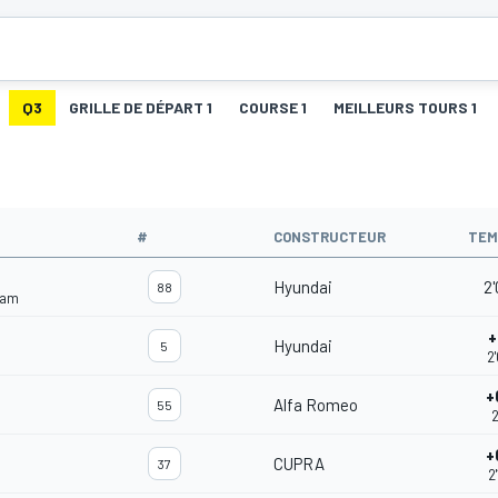
Q3
GRILLE DE DÉPART 1
COURSE 1
MEILLEURS TOURS 1
#
CONSTRUCTEUR
TEM
Hyundai
2'
88
eam
+
Hyundai
5
2
+
Alfa Romeo
55
2
+
CUPRA
37
2