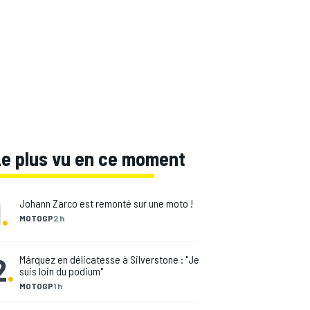
Le plus vu en ce moment
1
.
Johann Zarco est remonté sur une moto !
MOTOGP
2 h
2
.
Márquez en délicatesse à Silverstone : "Je
suis loin du podium"
MOTOGP
1 h