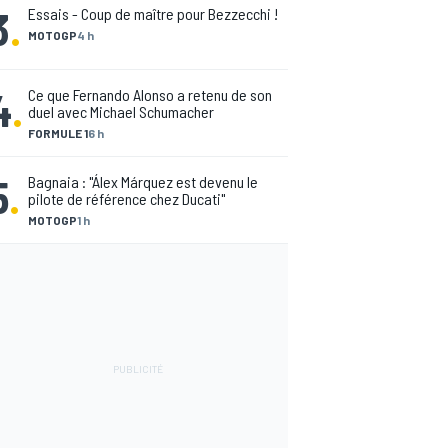
3
.
Essais - Coup de maître pour Bezzecchi !
MOTOGP
4 h
4
.
Ce que Fernando Alonso a retenu de son
duel avec Michael Schumacher
FORMULE 1
6 h
5
.
Bagnaia : "Álex Márquez est devenu le
pilote de référence chez Ducati"
MOTOGP
1 h