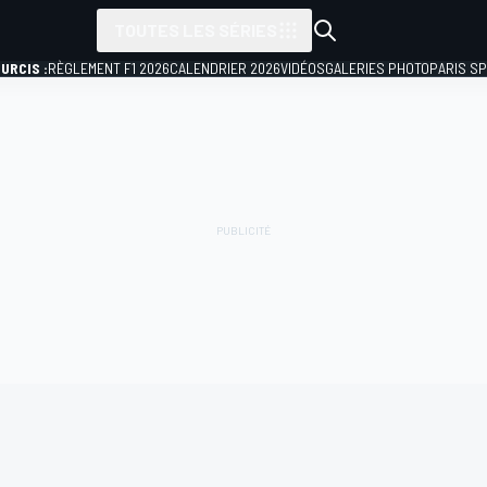
TOUTES LES SÉRIES
URCIS :
RÈGLEMENT F1 2026
CALENDRIER 2026
VIDÉOS
GALERIES PHOTO
PARIS S