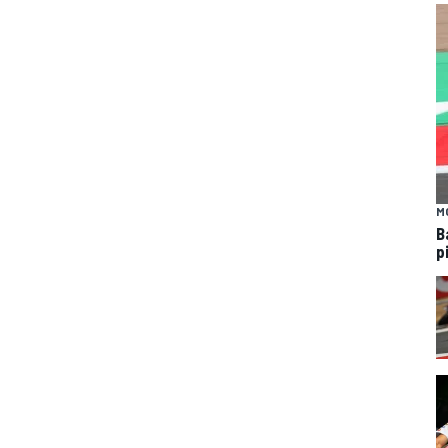
M
B
p