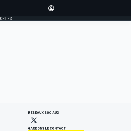
préférés
Donnez votre avis en
commentant les articles
PORTIFS
SE CONNECTER
ÉDITION
FRANCE
RÉSEAUX SOCIAUX
GARDONS LE CONTACT