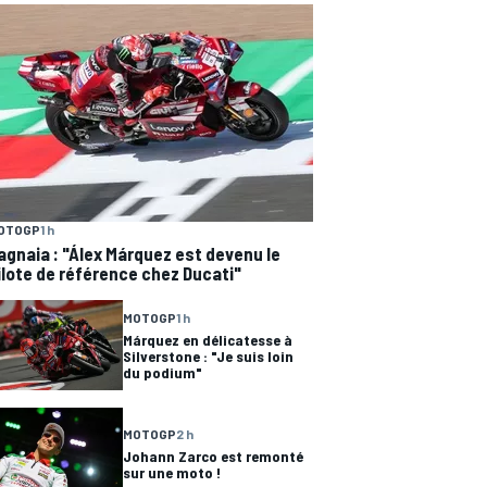
OTOGP
1 h
agnaia : "Álex Márquez est devenu le
ilote de référence chez Ducati"
MOTOGP
1 h
Márquez en délicatesse à
Silverstone : "Je suis loin
du podium"
MOTOGP
2 h
Johann Zarco est remonté
sur une moto !