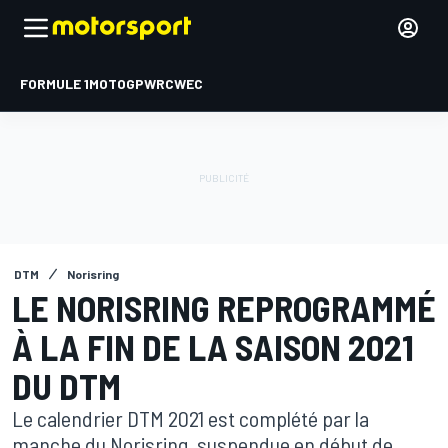
FORMULE 1
MOTOGP
WRC
WEC
DTM
Norisring
LE NORISRING REPROGRAMMÉ
À LA FIN DE LA SAISON 2021
DU DTM
Le calendrier DTM 2021 est complété par la
manche du Norisring, suspendue en début de