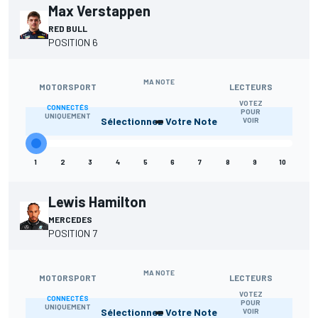
Max Verstappen
RED BULL
POSITION 6
MA NOTE
MOTORSPORT
LECTEURS
VOTEZ
CONNECTÉS
-
POUR
UNIQUEMENT
Sélectionnez Votre Note
VOIR
1
2
3
4
5
6
7
8
9
10
Lewis Hamilton
MERCEDES
POSITION 7
MA NOTE
MOTORSPORT
LECTEURS
VOTEZ
CONNECTÉS
-
POUR
UNIQUEMENT
Sélectionnez Votre Note
VOIR