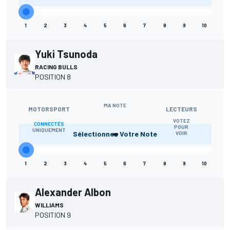
1
2
3
4
5
6
7
8
9
10
Yuki Tsunoda
RACING BULLS
POSITION 8
MA NOTE
MOTORSPORT
LECTEURS
VOTEZ
CONNECTÉS
-
POUR
UNIQUEMENT
Sélectionnez Votre Note
VOIR
1
2
3
4
5
6
7
8
9
10
Alexander Albon
WILLIAMS
POSITION 9