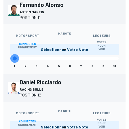
Fernando Alonso
ASTON MARTIN
POSITION 11
MA NOTE
MOTORSPORT
LECTEURS
VOTEZ
CONNECTÉS
-
POUR
UNIQUEMENT
Sélectionnez Votre Note
VOIR
1
2
3
4
5
6
7
8
9
10
Daniel Ricciardo
RACING BULLS
POSITION 12
MA NOTE
MOTORSPORT
LECTEURS
VOTEZ
CONNECTÉS
-
POUR
UNIQUEMENT
Sélectionnez Votre Note
VOIR