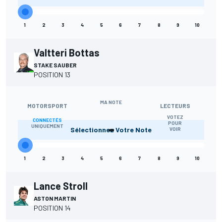
1
2
3
4
5
6
7
8
9
10
Valtteri Bottas
STAKE SAUBER
POSITION 13
MA NOTE
MOTORSPORT
LECTEURS
VOTEZ
CONNECTÉS
-
POUR
UNIQUEMENT
Sélectionnez Votre Note
VOIR
1
2
3
4
5
6
7
8
9
10
Lance Stroll
ASTON MARTIN
POSITION 14