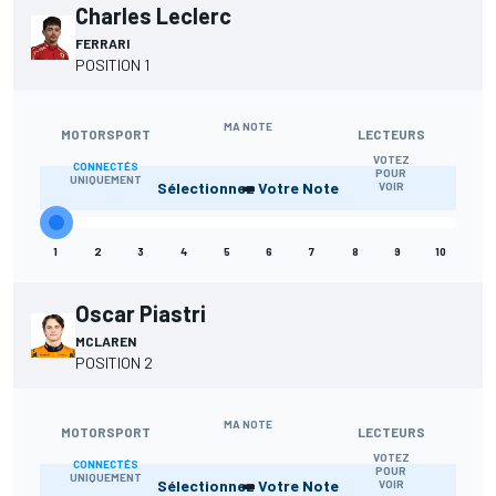
Charles Leclerc
FERRARI
POSITION 1
MA NOTE
MOTORSPORT
LECTEURS
VOTEZ
CONNECTÉS
-
POUR
UNIQUEMENT
Sélectionnez Votre Note
VOIR
1
2
3
4
5
6
7
8
9
10
Oscar Piastri
MCLAREN
POSITION 2
MA NOTE
MOTORSPORT
LECTEURS
VOTEZ
CONNECTÉS
-
POUR
UNIQUEMENT
Sélectionnez Votre Note
VOIR