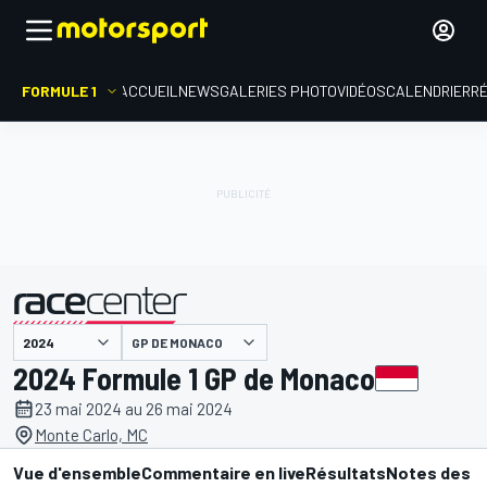
FORMULE 1
ACCUEIL
NEWS
GALERIES PHOTO
VIDÉOS
CALENDRIER
R
GP DE MONACO
présenté par
2024 Formule 1 GP de Monaco
23 mai 2024 au 26 mai 2024
Monte Carlo, MC
Vue d'ensemble
Commentaire en live
Résultats
Notes des p