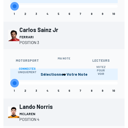
1
2
3
4
5
6
7
8
9
10
Carlos Sainz Jr
FERRARI
POSITION 3
MA NOTE
MOTORSPORT
LECTEURS
VOTEZ
CONNECTÉS
-
POUR
UNIQUEMENT
Sélectionnez Votre Note
VOIR
1
2
3
4
5
6
7
8
9
10
Lando Norris
MCLAREN
POSITION 4