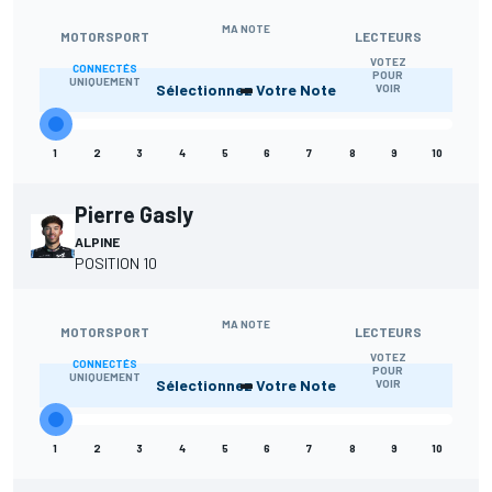
MA NOTE
MOTORSPORT
LECTEURS
VOTEZ
CONNECTÉS
-
POUR
UNIQUEMENT
Sélectionnez Votre Note
VOIR
1
2
3
4
5
6
7
8
9
10
Pierre Gasly
ALPINE
POSITION 10
MA NOTE
MOTORSPORT
LECTEURS
VOTEZ
CONNECTÉS
-
POUR
UNIQUEMENT
Sélectionnez Votre Note
VOIR
1
2
3
4
5
6
7
8
9
10