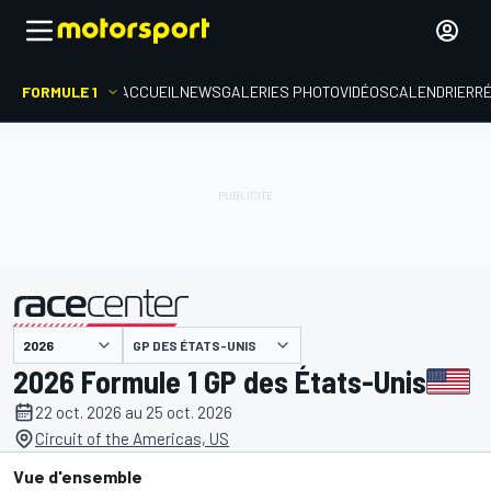
FORMULE 1
ACCUEIL
NEWS
GALERIES PHOTO
VIDÉOS
CALENDRIER
R
GP DES ÉTATS-UNIS
présenté par
2026 Formule 1 GP des États-Unis
22 oct. 2026 au 25 oct. 2026
Circuit of the Americas, US
Vue d'ensemble