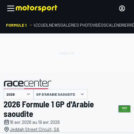
FORMULE 1
ACCUEIL
NEWS
GALERIES PHOTO
VIDÉOS
CALENDRIER
R
GP D'ARABIE SAOUDITE
présenté par
2026 Formule 1 GP d'Arabie
saoudite
16 avr. 2026 au 19 avr. 2026
Jeddah Street Circuit, SA