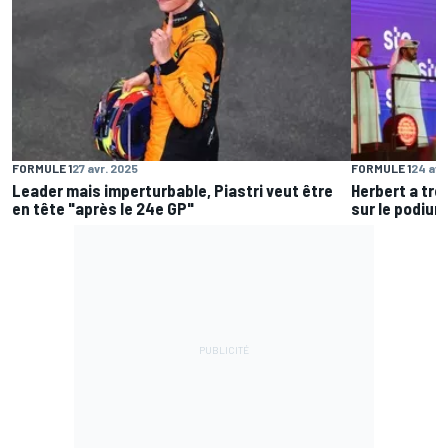
FORMULE 1
27 avr. 2025
FORMULE 1
24 avr
Leader mais imperturbable, Piastri veut être
Herbert a tr
en tête "après le 24e GP"
sur le podium