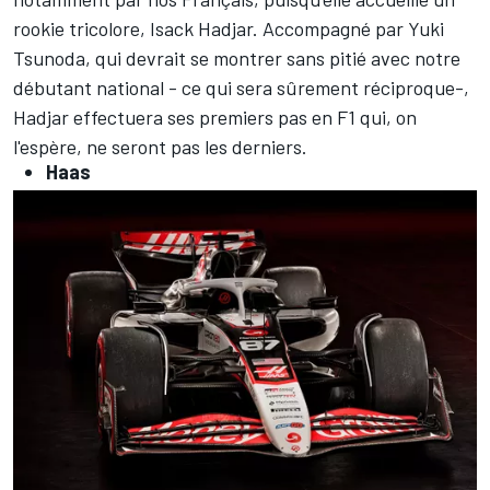
rookie tricolore,
Isack Hadjar
. Accompagné par
Yuki
Tsunoda
, qui devrait se montrer sans pitié avec notre
débutant national - ce qui sera sûrement réciproque-,
Hadjar effectuera ses premiers pas en F1 qui, on
l'espère, ne seront pas les derniers.
Haas