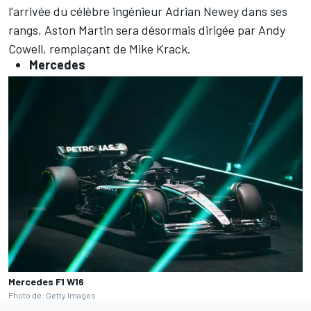
l'arrivée du célèbre ingénieur Adrian Newey dans ses
rangs, Aston Martin
sera désormais dirigée par Andy
Cowell
, remplaçant de Mike Krack.
Mercedes
Mercedes F1 W16
Photo de: Getty Images