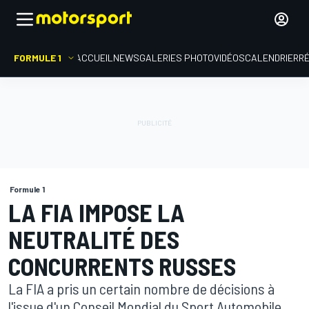
FORMULE 1
ACCUEIL
NEWS
GALERIES PHOTO
VIDÉOS
CALENDRIER
R
Formule 1
LA FIA IMPOSE LA
NEUTRALITÉ DES
CONCURRENTS RUSSES
La FIA a pris un certain nombre de décisions à
l'issue d'un Conseil Mondial du Sport Automobile