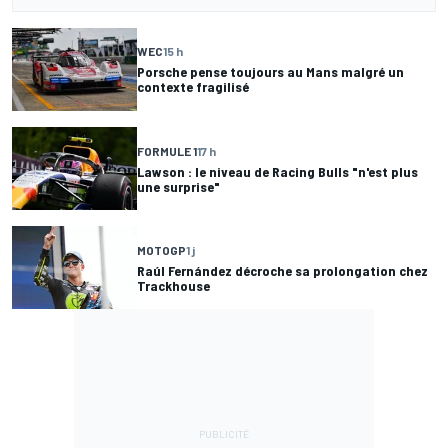
WEC
15 h
Porsche pense toujours au Mans malgré un
contexte fragilisé
FORMULE 1
17 h
Lawson : le niveau de Racing Bulls "n'est plus
une surprise"
MOTOGP
1 j
Raúl Fernández décroche sa prolongation chez
Trackhouse