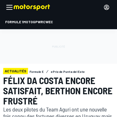
FORMULE 1
MOTOGP
WRC
WEC
ACTUALITÉS
Formule E
ePrix de Punta del Este
FÉLIX DA COSTA ENCORE
SATISFAIT, BERTHON ENCORE
FRUSTRÉ
Les deux pilotes du Team Aguri ont une nouvelle
fois connu des fortunes diverses en Uruguay mais