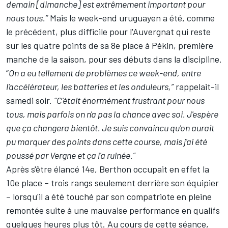
demain [dimanche] est extrêmement important pour
nous tous.”
Mais le week-end uruguayen a été, comme
le précédent, plus difficile pour l'Auvergnat qui reste
sur les quatre points de sa 8e place à Pékin, première
manche de la saison, pour ses débuts dans la discipline.
“
On a eu tellement de problèmes ce week-end, entre
l'accélérateur, les batteries et les onduleurs,”
rappelait-il
samedi soir.
“C'était énormément frustrant pour nous
tous, mais parfois on n'a pas la chance avec soi. J'espère
que ça changera bientôt. Je suis convaincu qu'on aurait
pu marquer des points dans cette course, mais j'ai été
poussé par Vergne et ça l'a ruinée.”
Après s'être élancé 14e, Berthon occupait en effet la
10e place – trois rangs seulement derrière son équipier
– lorsqu'il a été touché par son compatriote en pleine
remontée suite à une mauvaise performance en qualifs
quelques heures plus tôt. Au cours de cette séance,