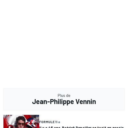
Plus de
Jean-Philippe Vennin
FORMULE 1
1 a
Il y a 45 ans, Patrick Depailler se tuait en essais