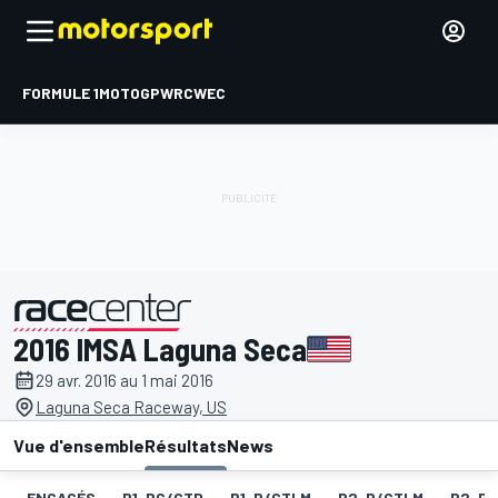
FORMULE 1
MOTOGP
WRC
WEC
2016 IMSA Laguna Seca
présenté par
29 avr. 2016 au 1 mai 2016
Laguna Seca Raceway, US
Vue d'ensemble
Résultats
News
ENGAGÉS
P1-PC/GTD
P1-P/GTLM
P2-P/GTLM
P2-PC