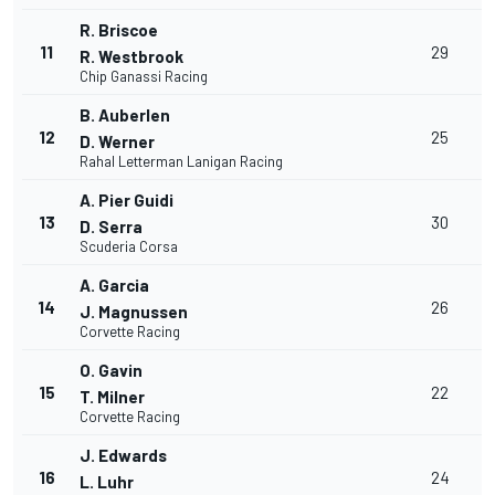
R. Briscoe
+
11
29
R. Westbrook
1
Chip Ganassi Racing
B. Auberlen
+
12
25
D. Werner
1
Rahal Letterman Lanigan Racing
A. Pier Guidi
+
13
30
D. Serra
1
Scuderia Corsa
A. Garcia
+
14
26
J. Magnussen
1
Corvette Racing
O. Gavin
+
15
22
T. Milner
1
Corvette Racing
J. Edwards
+
16
24
L. Luhr
1