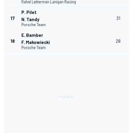
Rahal Letterman Lanigan Racing
P. Pilet
+
17
31
N. Tandy
1
Porsche Team
E. Bamber
+
18
28
F. Makowiecki
1
Porsche Team