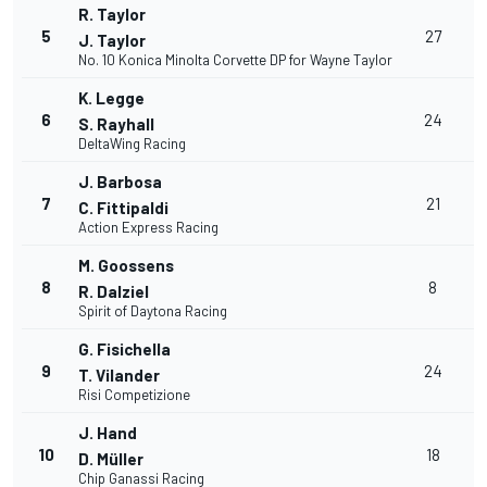
R. Taylor
+
5
27
J. Taylor
1
No. 10 Konica Minolta Corvette DP for Wayne Taylor
K. Legge
+
6
24
S. Rayhall
1
DeltaWing Racing
J. Barbosa
+
7
21
C. Fittipaldi
1
Action Express Racing
M. Goossens
+
8
8
R. Dalziel
1
Spirit of Daytona Racing
G. Fisichella
+
9
24
T. Vilander
1
Risi Competizione
J. Hand
+
10
18
D. Müller
1
Chip Ganassi Racing