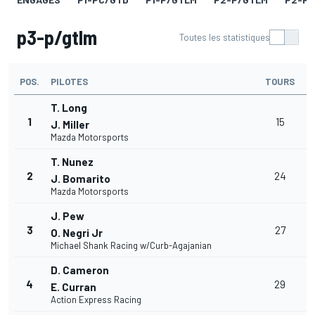
p3-p/gtlm
Toutes les statistiques
POS.
PILOTES
TOURS
T
T. Long
1
15
1
J. Miller
Mazda Motorsports
T. Nunez
+
2
24
J. Bomarito
1
Mazda Motorsports
J. Pew
+
3
27
O. Negri Jr
1
Michael Shank Racing w/Curb-Agajanian
D. Cameron
+
4
29
E. Curran
1
Action Express Racing