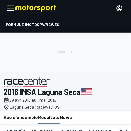
FORMULE 1
MOTOGP
WRC
WEC
2016 IMSA Laguna Seca
présenté par
29 avr. 2016 au 1 mai 2016
Laguna Seca Raceway, US
Vue d'ensemble
Résultats
News
ENGAGÉS
P1-PC/GTD
P1-P/GTLM
P2-P/GTLM
P2-PC