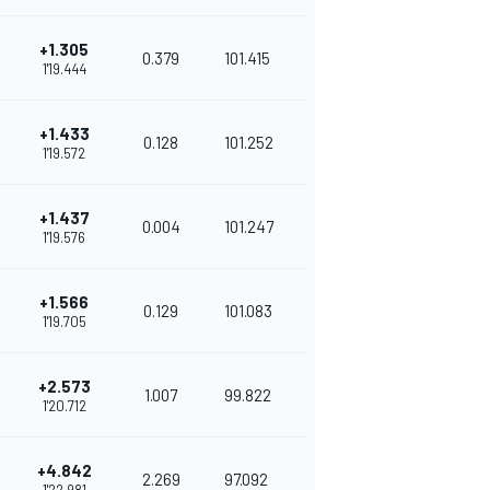
+1.305
0.379
101.415
1'19.444
+1.433
0.128
101.252
1'19.572
+1.437
0.004
101.247
1'19.576
+1.566
0.129
101.083
1'19.705
+2.573
1.007
99.822
1'20.712
+4.842
2.269
97.092