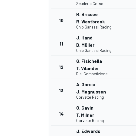
Scuderia Corsa
R. Briscoe
10
R. Westbrook
Chip Ganassi Racing
J. Hand
11
D. Müller
Chip Ganassi Racing
G. Fisichella
12
T. Vilander
Risi Competizione
A. Garcia
13
J. Magnussen
Corvette Racing
O. Gavin
14
T. Milner
Corvette Racing
J. Edwards