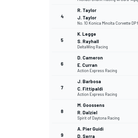
R. Taylor
4
J. Taylor
WRC
No. 10 Konica Minolta Corvette DP 
K. Legge
5
S. Rayhall
DeltaWing Racing
D. Cameron
6
E. Curran
Action Express Racing
J. Barbosa
7
C. Fittipaldi
Action Express Racing
M. Goossens
WEC
8
R. Dalziel
Spirit of Daytona Racing
A. Pier Guidi
9
D. Serra