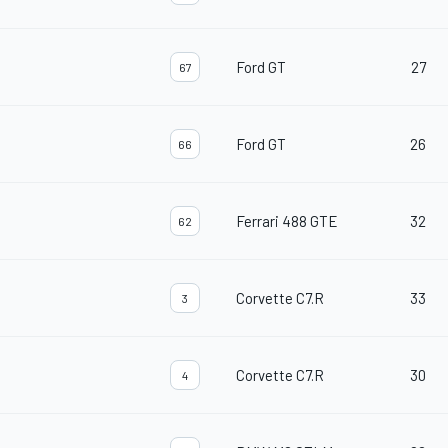
Ford GT
27
67
Ford GT
26
66
Ferrari 488 GTE
32
62
Corvette C7.R
33
3
Corvette C7.R
30
4