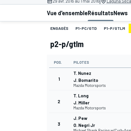
|
29 avr. 2016 au 1 mai 2016
Laguna Seca
Vue d'ensemble
Résultats
News
ENGAGÉS
P1-PC/GTD
P1-P/GTLM
p2-p/gtlm
MOTOGP
POS.
PILOTES
T. Nunez
1
J. Bomarito
Mazda Motorsports
T. Long
2
J. Miller
Mazda Motorsports
J. Pew
3
O. Negri Jr
Michael Shank Racing w/Curb-Aga