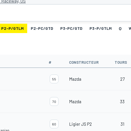
 Raceway, US
P2-P/GTLM
P2-PC/GTD
P3-PC/GTD
P3-P/GTLM
Q
#
CONSTRUCTEUR
TOURS
Mazda
27
55
Mazda
33
70
Ligier JS P2
31
60
janian