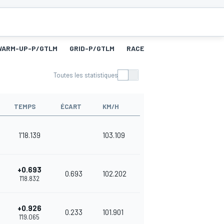
WARM-UP-P/GTLM
GRID-P/GTLM
RACE-P/GTLM
FL-P/GTLM
Toutes les statistiques
TEMPS
ÉCART
KM/H
1'18.139
103.109
+0.693
0.693
102.202
1'18.832
+0.926
0.233
101.901
1'19.065