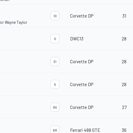
Corvette DP
31
10
for Wayne Taylor
DWC13
28
0
Corvette DP
28
31
Corvette DP
28
5
Corvette DP
27
90
Ferrari 488 GTE
36
68