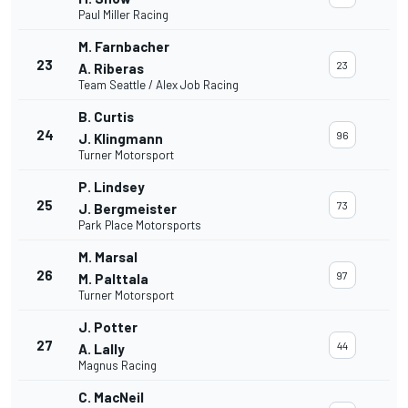
Paul Miller Racing
M. Farnbacher
23
23
A. Riberas
Team Seattle / Alex Job Racing
B. Curtis
24
96
J. Klingmann
Turner Motorsport
P. Lindsey
25
73
J. Bergmeister
Park Place Motorsports
M. Marsal
26
97
M. Palttala
Turner Motorsport
J. Potter
27
44
A. Lally
Magnus Racing
C. MacNeil