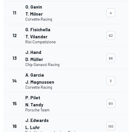
O. Gavin
11
4
T. Milner
Corvette Racing
G. Fisichella
12
62
T. Vilander
Risi Competizione
J. Hand
13
66
D. Müller
Chip Ganassi Racing
A. Garcia
14
3
J. Magnussen
Corvette Racing
P. Pilet
15
911
N. Tandy
Porsche Team
J. Edwards
16
100
L. Luhr