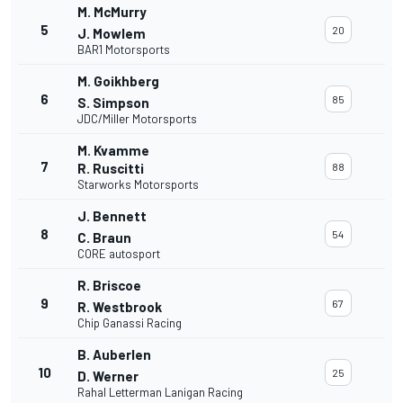
M. McMurry
5
20
J. Mowlem
BAR1 Motorsports
M. Goikhberg
6
85
S. Simpson
JDC/Miller Motorsports
M. Kvamme
7
R. Ruscitti
88
Starworks Motorsports
J. Bennett
8
54
C. Braun
CORE autosport
R. Briscoe
9
67
R. Westbrook
Chip Ganassi Racing
B. Auberlen
10
25
D. Werner
Rahal Letterman Lanigan Racing