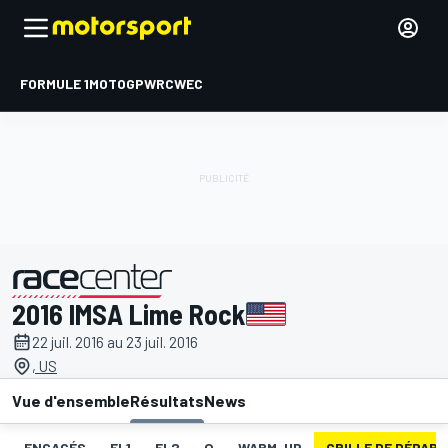
FORMULE 1
MOTOGP
WRC
WEC
2016 IMSA Lime Rock
présenté par
22 juil. 2016 au 23 juil. 2016
, US
Vue d'ensemble
Résultats
News
ENGAGÉS
EL1
EL2
Q
WARM-UP
GRILLE DE DÉPART