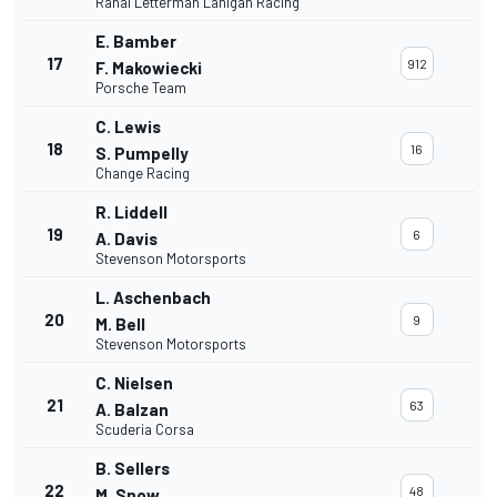
Rahal Letterman Lanigan Racing
E. Bamber
17
912
F. Makowiecki
Porsche Team
C. Lewis
18
16
S. Pumpelly
Change Racing
R. Liddell
19
6
A. Davis
Stevenson Motorsports
L. Aschenbach
20
9
M. Bell
Stevenson Motorsports
C. Nielsen
21
63
A. Balzan
Scuderia Corsa
B. Sellers
22
48
M. Snow