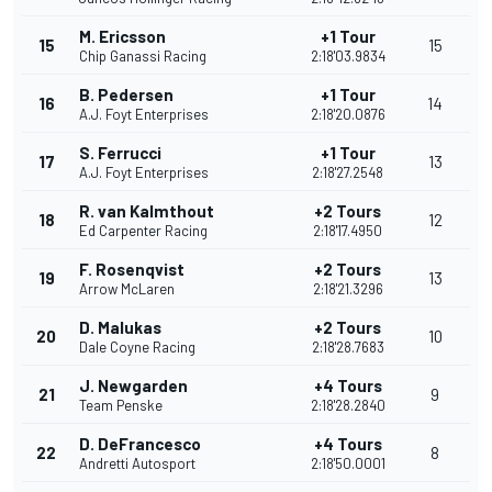
M. Ericsson
+1 Tour
15
15
Chip Ganassi Racing
2:18'03.9834
B. Pedersen
+1 Tour
16
14
A.J. Foyt Enterprises
2:18'20.0876
S. Ferrucci
+1 Tour
17
13
A.J. Foyt Enterprises
2:18'27.2548
R. van Kalmthout
+2 Tours
18
12
Ed Carpenter Racing
2:18'17.4950
F. Rosenqvist
+2 Tours
19
13
Arrow McLaren
2:18'21.3296
D. Malukas
+2 Tours
20
10
Dale Coyne Racing
2:18'28.7683
J. Newgarden
+4 Tours
21
9
Team Penske
2:18'28.2840
D. DeFrancesco
+4 Tours
22
8
Andretti Autosport
2:18'50.0001