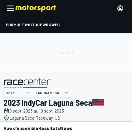
FORMULE 1
MOTOGP
WRC
WEC
LAGUNA SECA
présenté par
2023 IndyCar Laguna Seca
8 sept. 2023 au 10 sept. 2023
Laguna Seca Raceway, US
Vue d'ensemble
Résultats
News