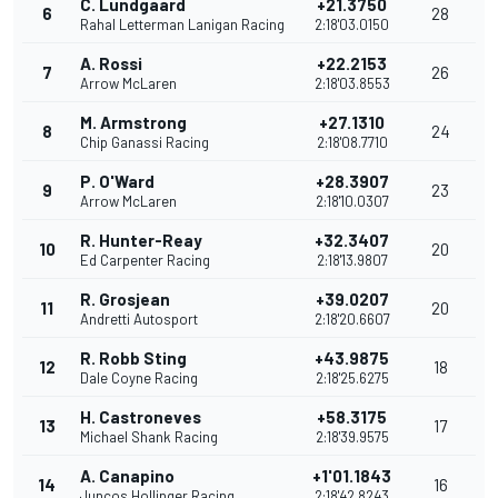
C. Lundgaard
+21.3750
6
28
Rahal Letterman Lanigan Racing
2:18'03.0150
A. Rossi
+22.2153
7
26
Arrow McLaren
2:18'03.8553
M. Armstrong
+27.1310
8
24
Chip Ganassi Racing
2:18'08.7710
P. O'Ward
+28.3907
9
23
Arrow McLaren
2:18'10.0307
R. Hunter-Reay
+32.3407
10
20
Ed Carpenter Racing
2:18'13.9807
R. Grosjean
+39.0207
11
20
Andretti Autosport
2:18'20.6607
R. Robb Sting
+43.9875
12
18
Dale Coyne Racing
2:18'25.6275
H. Castroneves
+58.3175
13
17
Michael Shank Racing
2:18'39.9575
A. Canapino
+1'01.1843
14
16
Juncos Hollinger Racing
2:18'42.8243