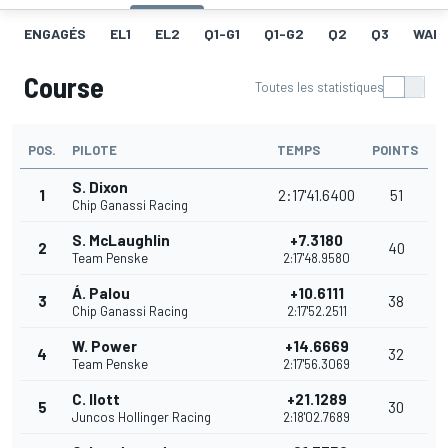
ENGAGÉS
EL1
EL2
Q1-G1
Q1-G2
Q2
Q3
WAR
Course
Toutes les statistiques
POS.
PILOTE
TEMPS
POINTS
S. Dixon
1
2:17'41.6400
51
Chip Ganassi Racing
S. McLaughlin
+7.3180
2
40
Team Penske
2:17'48.9580
Á. Palou
+10.6111
3
38
Chip Ganassi Racing
2:17'52.2511
W. Power
+14.6669
4
32
Team Penske
2:17'56.3069
C. Ilott
+21.1289
5
30
Juncos Hollinger Racing
2:18'02.7689