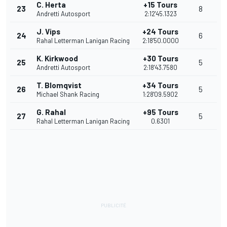
C. Herta
+15 Tours
23
8
Andretti Autosport
2:12'45.1323
J. Vips
+24 Tours
24
6
Rahal Letterman Lanigan Racing
2:18'50.0000
K. Kirkwood
+30 Tours
25
5
Andretti Autosport
2:18'43.7580
T. Blomqvist
+34 Tours
26
5
Michael Shank Racing
1:28'09.5902
G. Rahal
+95 Tours
27
5
Rahal Letterman Lanigan Racing
0.6301