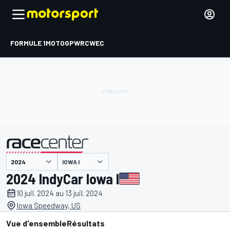
FORMULE 1
MOTOGP
WRC
WEC
IOWA I
présenté par
2024 IndyCar Iowa I
10 juil. 2024 au 13 juil. 2024
Iowa Speedway, US
Vue d'ensemble
Résultats