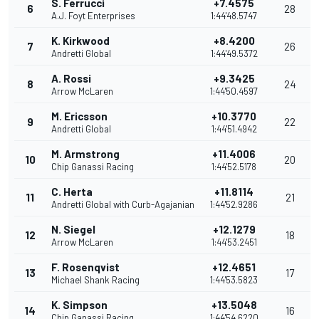
S. Ferrucci
+7.4575
6
28
A.J. Foyt Enterprises
1:44'48.5747
K. Kirkwood
+8.4200
7
26
Andretti Global
1:44'49.5372
A. Rossi
+9.3425
8
24
Arrow McLaren
1:44'50.4597
M. Ericsson
+10.3770
9
22
Andretti Global
1:44'51.4942
M. Armstrong
+11.4006
10
20
Chip Ganassi Racing
1:44'52.5178
C. Herta
+11.8114
11
21
Andretti Global with Curb-Agajanian
1:44'52.9286
N. Siegel
+12.1279
12
18
Arrow McLaren
1:44'53.2451
F. Rosenqvist
+12.4651
13
17
Michael Shank Racing
1:44'53.5823
K. Simpson
+13.5048
14
16
Chip Ganassi Racing
1:44'54.6220