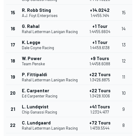
R. Robb Sting
+14.0242
15
15
A.J. Foyt Enterprises
1:44'55.1414
G. Rahal
+1 Tour
16
14
Rahal Letterman Lanigan Racing
1:44'55.6604
K. Legge
+1 Tour
17
13
Dale Coyne Racing
1:44'59.6138
W. Power
+9 Tours
18
12
Team Penske
1:44'58.6088
P. Fittipaldi
+22 Tours
19
11
Rahal Letterman Lanigan Racing
1:34'26.8875
E. Carpenter
+22 Tours
20
10
Ed Carpenter Racing
1:34'28.1006
L. Lundqvist
+41 Tours
21
9
Chip Ganassi Racing
1:23'24.4177
C. Lundgaard
+72 Tours
22
8
Rahal Letterman Lanigan Racing
1:41'39.5544