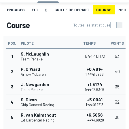
ENGAGÉS
EL1
Q
GRILLE DE DÉPART
COURSE
MEIL
Course
Toutes les statistiques
POS.
PILOTE
TEMPS
POINTS
S. McLaughlin
1
1:44'41.1172
53
Team Penske
P. O'Ward
+0.4814
2
40
Arrow McLaren
1:44'41.5986
J. Newgarden
+1.5174
3
35
Team Penske
1:44'42.6346
S. Dixon
+5.0041
4
32
Chip Ganassi Racing
1:44'46.1213
R. van Kalmthout
+6.5656
5
30
Ed Carpenter Racing
1:44'47.6828