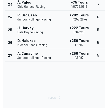
Á. Palou
+75 Tours
23
7
Chip Ganassi Racing
1:07'09.0616
R. Grosjean
+202 Tours
24
6
Juncos Hollinger Racing
1:12'55.2974
J. Harvey
+222 Tours
25
5
Dale Coyne Racing
17'14.2261
D. Malukas
+250 Tours
26
5
Michael Shank Racing
1.5292
A. Canapino
+250 Tours
27
5
Juncos Hollinger Racing
1.6497