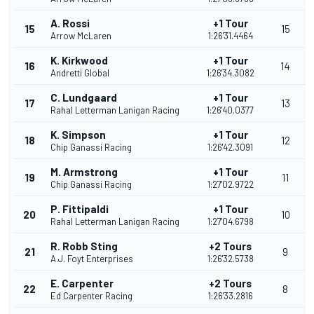
A. Rossi
+1 Tour
15
15
Arrow McLaren
1:26'31.4464
K. Kirkwood
+1 Tour
16
14
Andretti Global
1:26'34.3082
C. Lundgaard
+1 Tour
17
13
Rahal Letterman Lanigan Racing
1:26'40.0377
K. Simpson
+1 Tour
18
12
Chip Ganassi Racing
1:26'42.3091
M. Armstrong
+1 Tour
19
11
Chip Ganassi Racing
1:27'02.9722
P. Fittipaldi
+1 Tour
20
10
Rahal Letterman Lanigan Racing
1:27'04.6798
R. Robb Sting
+2 Tours
21
9
A.J. Foyt Enterprises
1:26'32.5738
E. Carpenter
+2 Tours
22
8
Ed Carpenter Racing
1:26'33.2816