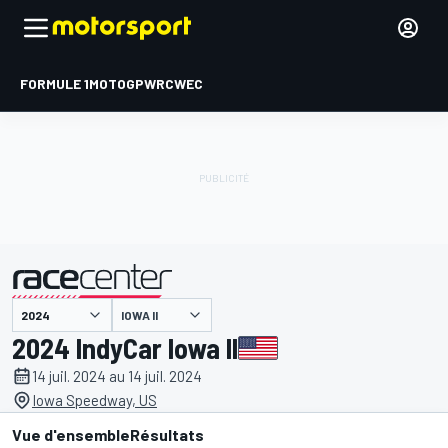
FORMULE 1
MOTOGP
WRC
WEC
IOWA II
présenté par
2024 IndyCar Iowa II
14 juil. 2024 au 14 juil. 2024
Iowa Speedway, US
Vue d'ensemble
Résultats