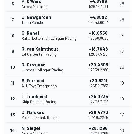
P. O'Ward
+4.6789
6
28
Arrow McLaren
1:26'43.4261
J. Newgarden
+4.8592
7
26
Team Penske
1:26'43.6064
G. Rahal
+18.0556
8
24
Rahal Letterman Lanigan Racing
1:26'56.8028
R. van Kalmthout
+18.7648
9
22
Ed Carpenter Racing
1:26'57.5120
R. Grosjean
+20.4808
10
20
Juncos Hollinger Racing
1:26'59.2280
S. Ferrucci
+20.8311
11
19
A.J. Foyt Enterprises
1:26'59.5783
L. Lundqvist
+25.0235
12
19
Chip Ganassi Racing
1:27'03.7707
D. Malukas
+26.4773
13
17
Michael Shank Racing
1:27'05.2245
N. Siegel
+28.1296
14
16
Arrow McLaren
1:27'06.8768