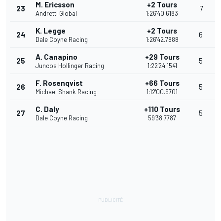
M. Ericsson
+2 Tours
23
7
Andretti Global
1:26'40.6183
K. Legge
+2 Tours
24
6
Dale Coyne Racing
1:26'42.7888
A. Canapino
+29 Tours
25
5
Juncos Hollinger Racing
1:22'24.1541
F. Rosenqvist
+66 Tours
26
5
Michael Shank Racing
1:12'00.9701
C. Daly
+110 Tours
27
5
Dale Coyne Racing
59'38.7787