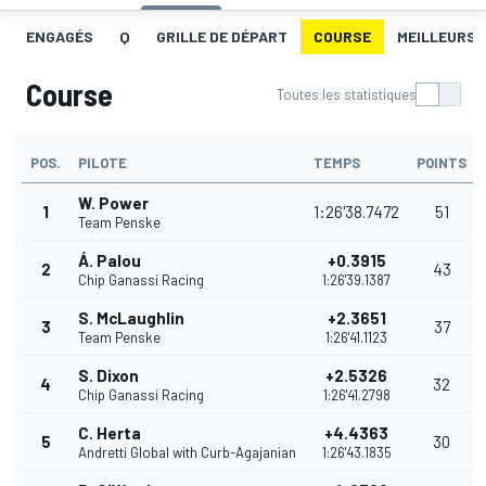
ENGAGÉS
Q
GRILLE DE DÉPART
COURSE
MEILLEURS 
Course
Toutes les statistiques
POS.
PILOTE
TEMPS
POINTS
W. Power
1
1:26'38.7472
51
Team Penske
Á. Palou
+0.3915
2
43
Chip Ganassi Racing
1:26'39.1387
S. McLaughlin
+2.3651
3
37
Team Penske
1:26'41.1123
S. Dixon
+2.5326
4
32
Chip Ganassi Racing
1:26'41.2798
C. Herta
+4.4363
5
30
Andretti Global with Curb-Agajanian
1:26'43.1835