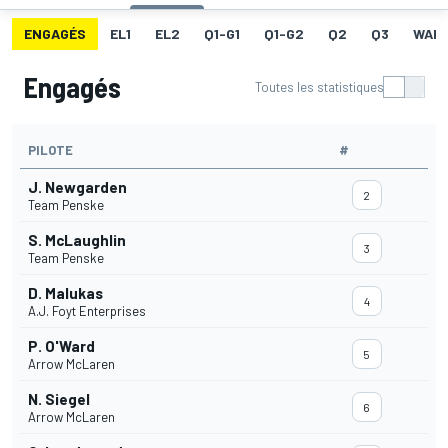
ENGAGÉS
EL1
EL2
Q1-G1
Q1-G2
Q2
Q3
WAR
Engagés
Toutes les statistiques
PILOTE
#
J. Newgarden
2
Team Penske
S. McLaughlin
3
Team Penske
D. Malukas
4
A.J. Foyt Enterprises
P. O'Ward
5
Arrow McLaren
N. Siegel
6
Arrow McLaren