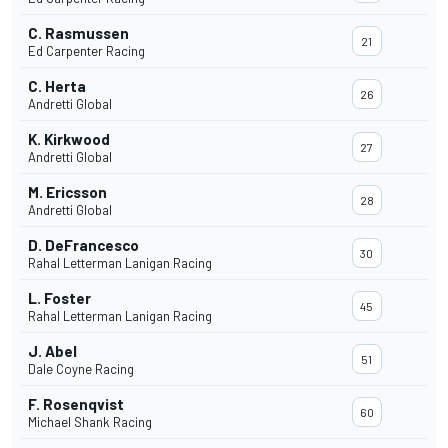
C. Rasmussen
21
Ed Carpenter Racing
C. Herta
26
Andretti Global
K. Kirkwood
27
Andretti Global
M. Ericsson
28
Andretti Global
D. DeFrancesco
30
Rahal Letterman Lanigan Racing
L. Foster
45
Rahal Letterman Lanigan Racing
J. Abel
51
Dale Coyne Racing
F. Rosenqvist
60
Michael Shank Racing