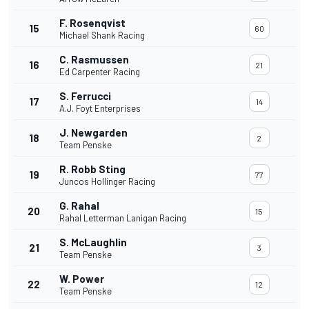
F. Rosenqvist
15
60
Michael Shank Racing
C. Rasmussen
16
21
Ed Carpenter Racing
S. Ferrucci
17
14
A.J. Foyt Enterprises
J. Newgarden
18
2
Team Penske
R. Robb Sting
19
77
Juncos Hollinger Racing
G. Rahal
20
15
Rahal Letterman Lanigan Racing
S. McLaughlin
21
3
Team Penske
W. Power
22
12
Team Penske