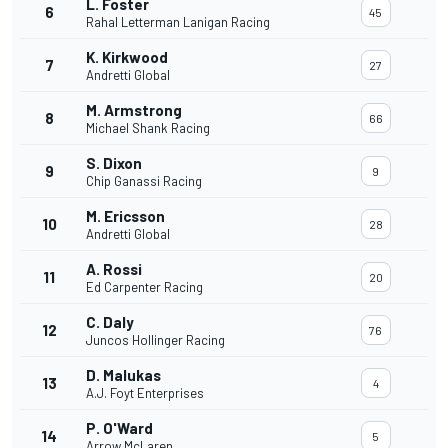
L. Foster
6
45
Rahal Letterman Lanigan Racing
K. Kirkwood
7
27
Andretti Global
M. Armstrong
8
66
Michael Shank Racing
S. Dixon
9
9
Chip Ganassi Racing
M. Ericsson
10
28
Andretti Global
A. Rossi
11
20
Ed Carpenter Racing
C. Daly
12
76
Juncos Hollinger Racing
D. Malukas
13
4
A.J. Foyt Enterprises
P. O'Ward
14
5
Arrow McLaren