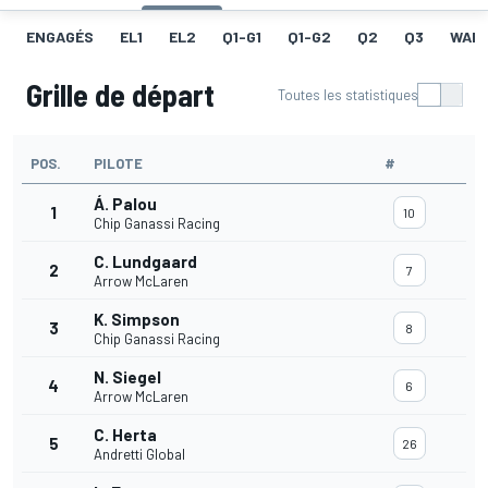
ENGAGÉS
EL1
EL2
Q1-G1
Q1-G2
Q2
Q3
WAR
Grille de départ
Toutes les statistiques
POS.
PILOTE
#
Á. Palou
1
10
Chip Ganassi Racing
C. Lundgaard
2
7
Arrow McLaren
K. Simpson
3
8
Chip Ganassi Racing
N. Siegel
4
6
Arrow McLaren
C. Herta
5
26
Andretti Global