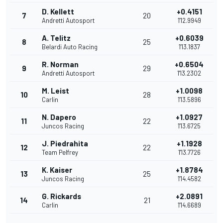
D. Kellett
+0.4151
7
20
Andretti Autosport
1'12.9949
A. Telitz
+0.6039
8
25
Belardi Auto Racing
1'13.1837
R. Norman
+0.6504
9
29
Andretti Autosport
1'13.2302
M. Leist
+1.0098
10
28
Carlin
1'13.5896
N. Dapero
+1.0927
11
22
Juncos Racing
1'13.6725
J. Piedrahita
+1.1928
12
22
Team Pelfrey
1'13.7726
K. Kaiser
+1.8784
13
25
Juncos Racing
1'14.4582
G. Rickards
+2.0891
14
21
Carlin
1'14.6689