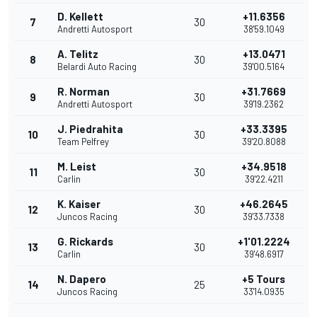
D. Kellett
+11.6356
7
30
Andretti Autosport
38'59.1049
A. Telitz
+13.0471
8
30
Belardi Auto Racing
39'00.5164
R. Norman
+31.7669
9
30
Andretti Autosport
39'19.2362
J. Piedrahita
+33.3395
10
30
Team Pelfrey
39'20.8088
M. Leist
+34.9518
11
30
Carlin
39'22.4211
K. Kaiser
+46.2645
12
30
Juncos Racing
39'33.7338
G. Rickards
+1'01.2224
13
30
Carlin
39'48.6917
N. Dapero
+5 Tours
14
25
Juncos Racing
33'14.0935