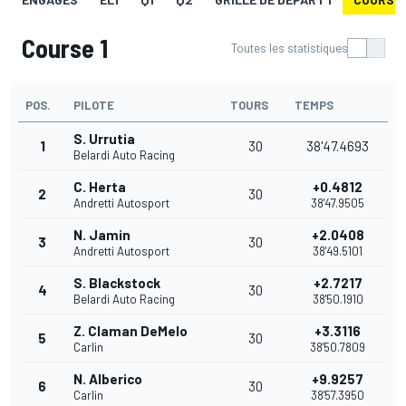
Course 1
Toutes les statistiques
POS.
PILOTE
TOURS
TEMPS
S. Urrutia
1
30
38'47.4693
Belardi Auto Racing
C. Herta
+0.4812
2
30
Andretti Autosport
38'47.9505
N. Jamin
+2.0408
3
30
Andretti Autosport
38'49.5101
S. Blackstock
+2.7217
4
30
Belardi Auto Racing
38'50.1910
Z. Claman DeMelo
+3.3116
5
30
Carlin
38'50.7809
N. Alberico
+9.9257
6
30
Carlin
38'57.3950