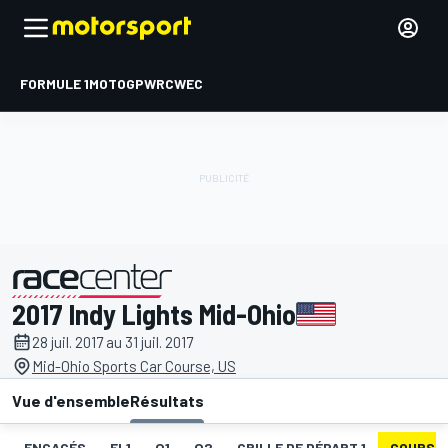
FORMULE 1
MOTOGP
WRC
WEC
2017 Indy Lights Mid-Ohio
présenté par
28 juil. 2017 au 31 juil. 2017
Mid-Ohio Sports Car Course, US
Vue d'ensemble
Résultats
ENGAGÉS
EL1
Q1
Q2
GRILLE DE DÉPART 1
COURSE 