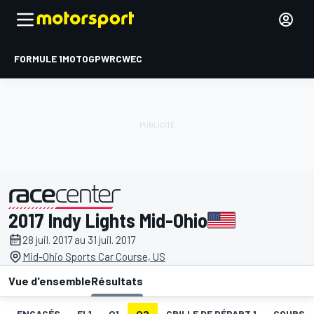
FORMULE 1
MOTOGP
WRC
WEC
2017 Indy Lights Mid-Ohio
présenté par
28 juil. 2017 au 31 juil. 2017
Mid-Ohio Sports Car Course, US
Vue d'ensemble
Résultats
ENGAGÉS
EL1
Q1
Q2
GRILLE DE DÉPART 1
COURSE 