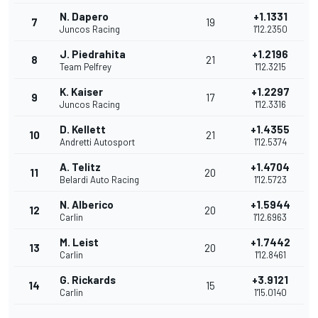
N. Dapero
+1.1331
7
19
Juncos Racing
1'12.2350
J. Piedrahita
+1.2196
8
21
Team Pelfrey
1'12.3215
K. Kaiser
+1.2297
9
17
Juncos Racing
1'12.3316
D. Kellett
+1.4355
10
21
Andretti Autosport
1'12.5374
A. Telitz
+1.4704
11
20
Belardi Auto Racing
1'12.5723
N. Alberico
+1.5944
12
20
Carlin
1'12.6963
M. Leist
+1.7442
13
20
Carlin
1'12.8461
G. Rickards
+3.9121
14
15
Carlin
1'15.0140