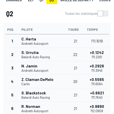
Q2
Toutes les statistiques
POS.
PILOTE
TOURS
TEMPS
C. Herta
1
21
1'11.1019
Andretti Autosport
S. Urrutia
+0.1242
2
22
Belardi Auto Racing
1'11.2261
N. Jamin
+0.2926
3
21
Andretti Autosport
1'11.3945
Z. Claman DeMelo
+0.5565
4
20
Carlin
1'11.6584
S. Blackstock
+0.6621
5
21
Belardi Auto Racing
1'11.7640
R. Norman
+0.9890
6
21
Andretti Autosport
1'12.0909