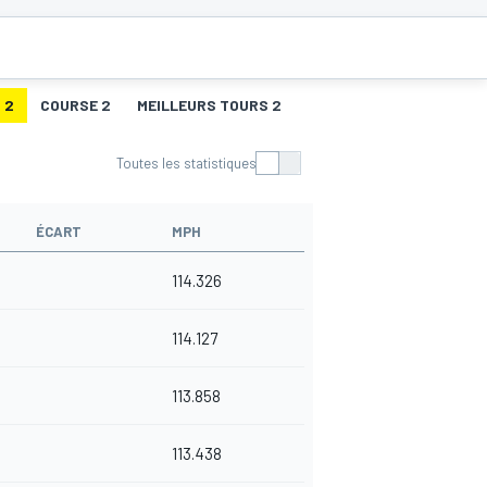
 2
COURSE 2
MEILLEURS TOURS 2
Toutes les statistiques
ÉCART
MPH
114.326
114.127
113.858
113.438