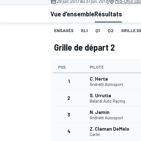
|
28 juil. 2017 au 31 juil. 2017
Mid-Ohio Spo
Vue d'ensemble
Résultats
ENGAGÉS
EL1
Q1
Q2
GRILLE D
Grille de départ 2
MOTOGP
POS.
PILOTE
C. Herta
1
Andretti Autosport
S. Urrutia
2
Belardi Auto Racing
N. Jamin
3
Andretti Autosport
Z. Claman DeMelo
4
Carlin