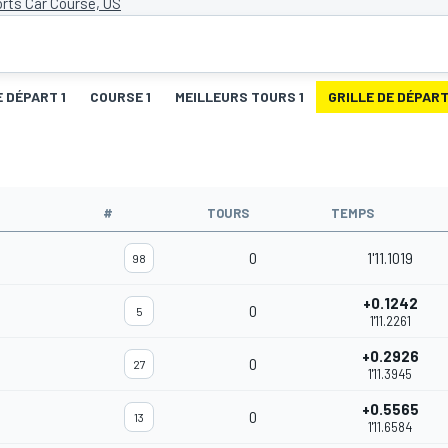
rts Car Course, US
E DÉPART 1
COURSE 1
MEILLEURS TOURS 1
GRILLE DE DÉPART
#
TOURS
TEMPS
0
1'11.1019
98
+0.1242
0
5
1'11.2261
+0.2926
0
27
1'11.3945
+0.5565
0
13
1'11.6584