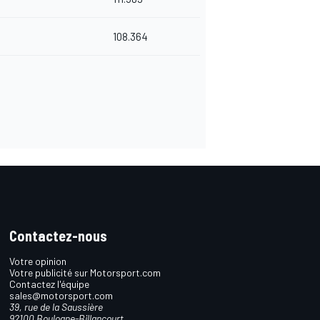
108.364
Contactez-nous
Votre opinion
Votre publicité sur Motorsport.com
Contactez l'équipe
sales@motorsport.com
39, rue de la Saussière
92100 Boulogne-Billancourt