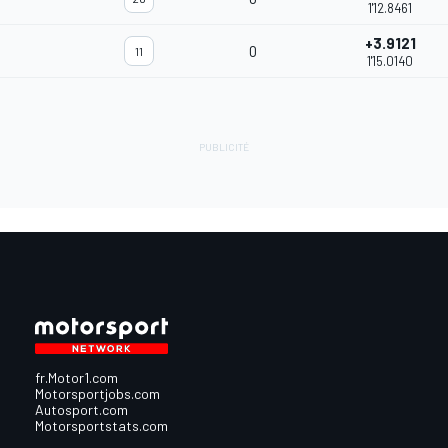
1'12.8461
+3.9121
0
11
1'15.0140
fr.Motor1.com
Motorsportjobs.com
Autosport.com
Motorsportstats.com