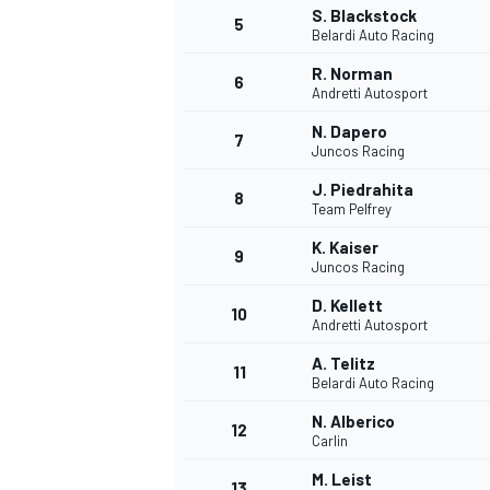
S. Blackstock
5
Belardi Auto Racing
WRC
R. Norman
6
Andretti Autosport
N. Dapero
7
Juncos Racing
J. Piedrahita
8
Team Pelfrey
K. Kaiser
9
Juncos Racing
D. Kellett
10
Andretti Autosport
A. Telitz
11
Belardi Auto Racing
WEC
N. Alberico
12
Carlin
M. Leist
13