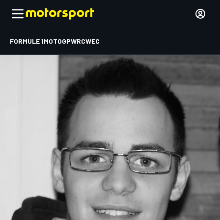
FORMULE 1
MOTOGP
WRC
WEC