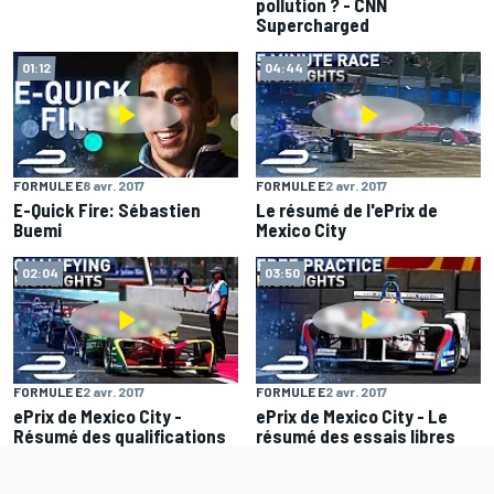
pollution ? - CNN
Supercharged
01:12
04:44
FORMULE E
8 avr. 2017
FORMULE E
2 avr. 2017
E-Quick Fire: Sébastien
Le résumé de l'ePrix de
Buemi
Mexico City
02:04
03:50
FORMULE E
2 avr. 2017
FORMULE E
2 avr. 2017
ePrix de Mexico City -
ePrix de Mexico City - Le
Résumé des qualifications
résumé des essais libres