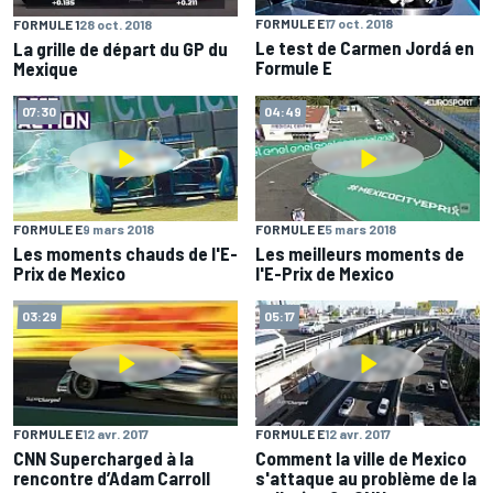
FORMULE E
17 oct. 2018
FORMULE 1
28 oct. 2018
Le test de Carmen Jordá en
La grille de départ du GP du
Formule E
Mexique
07:30
04:49
FORMULE E
9 mars 2018
FORMULE E
5 mars 2018
Les moments chauds de l'E-
Les meilleurs moments de
Prix de Mexico
l'E-Prix de Mexico
03:29
05:17
FORMULE E
12 avr. 2017
FORMULE E
12 avr. 2017
CNN Supercharged à la
Comment la ville de Mexico
rencontre d’Adam Carroll
s'attaque au problème de la