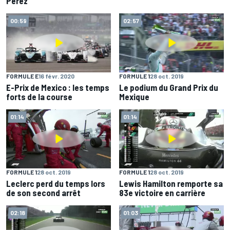
Pérez
00:59
02:57
FORMULE E
16 févr. 2020
FORMULE 1
28 oct. 2019
E-Prix de Mexico : les temps
Le podium du Grand Prix du
forts de la course
Mexique
01:14
01:14
FORMULE 1
28 oct. 2019
FORMULE 1
28 oct. 2019
Leclerc perd du temps lors
Lewis Hamilton remporte sa
de son second arrêt
83e victoire en carrière
02:18
01:03