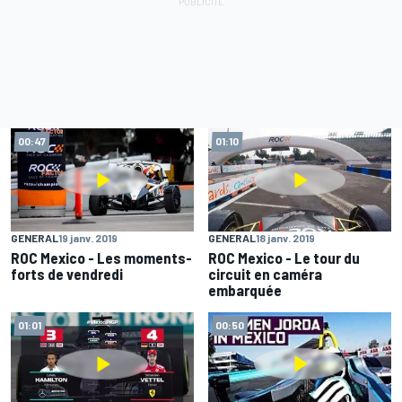
00:47
01:10
GENERAL
19 janv. 2019
GENERAL
18 janv. 2019
ROC Mexico - Les moments-
ROC Mexico - Le tour du
forts de vendredi
circuit en caméra
embarquée
01:01
00:50