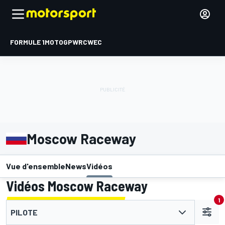
FORMULE 1
MOTOGP
WRC
WEC
Moscow Raceway
Vue d'ensemble
News
Vidéos
Vidéos Moscow Raceway
1
PILOTE