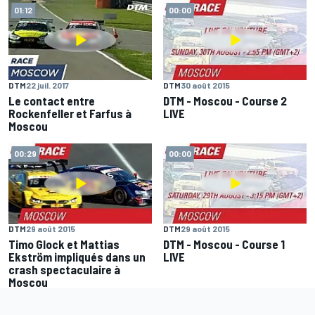
01:12
00:00
DTM
22 juil. 2017
DTM
30 août 2015
Le contact entre
DTM - Moscou - Course 2
Rockenfeller et Farfus à
LIVE
Moscou
00:29
00:00
DTM
29 août 2015
DTM
29 août 2015
Timo Glock et Mattias
DTM - Moscou - Course 1
Ekström impliqués dans un
LIVE
crash spectaculaire à
Moscou