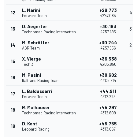
L. Marini
+29.773
12
4
Forward Team
42'57.085
D. Aegerter
+30.183
13
3
Technomag Racing Interwetten
42'57.495
M. Schrötter
+30.244
14
2
AGR Team
42'57.556
X. Vierge
+36.538
15
1
Tech 3
43'03.850
M. Pasini
+38.602
16
Italtrans Racing Team
43'05.914
L. Baldassarri
+44.911
17
Forward Team
43'12.223
R. Mulhauser
+45.297
18
Technomag Racing Interwetten
43'12.609
D. Kent
+45.755
19
Leopard Racing
43'13.067