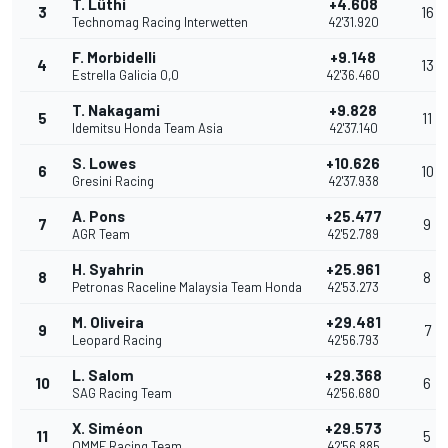
T. Lüthi
+4.608
3
16
Technomag Racing Interwetten
42'31.920
F. Morbidelli
+9.148
4
13
Estrella Galicia 0,0
42'36.460
T. Nakagami
+9.828
5
11
Idemitsu Honda Team Asia
42'37.140
S. Lowes
+10.626
6
10
Gresini Racing
42'37.938
A. Pons
+25.477
7
9
AGR Team
42'52.789
H. Syahrin
+25.961
8
8
Petronas Raceline Malaysia Team Honda
42'53.273
M. Oliveira
+29.481
9
7
Leopard Racing
42'56.793
L. Salom
+29.368
10
6
SAG Racing Team
42'56.680
X. Siméon
+29.573
11
5
QMMF Racing Team
42'56.885