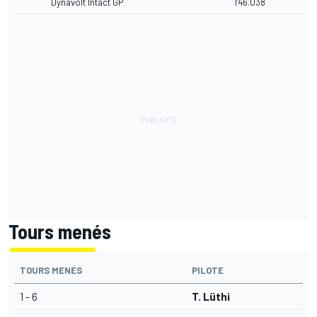
Dynavolt Intact GP
1'46.038
Tours menés
TOURS MENÉS
PILOTE
1 - 6
T. Lüthi