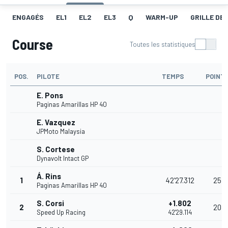
ENGAGÉS
EL1
EL2
EL3
Q
WARM-UP
GRILLE DE
Course
Toutes les statistiques
POS.
PILOTE
TEMPS
POINT
E. Pons
Paginas Amarillas HP 40
E. Vazquez
JPMoto Malaysia
S. Cortese
Dynavolt Intact GP
Á. Rins
1
42'27.312
25
Paginas Amarillas HP 40
S. Corsi
+1.802
2
20
Speed Up Racing
42'29.114