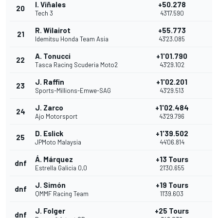
I. Viñales
+50.278
20
Tech 3
43'17.590
R. Wilairot
+55.773
21
Idemitsu Honda Team Asia
43'23.085
A. Tonucci
+1'01.790
22
Tasca Racing Scuderia Moto2
43'29.102
J. Raffin
+1'02.201
23
Sports-Millions-Emwe-SAG
43'29.513
J. Zarco
+1'02.484
24
Ajo Motorsport
43'29.796
D. Eslick
+1'39.502
25
JPMoto Malaysia
44'06.814
Á. Márquez
+13 Tours
dnf
Estrella Galicia 0,0
21'30.655
J. Simón
+19 Tours
dnf
QMMF Racing Team
11'39.603
J. Folger
+25 Tours
dnf