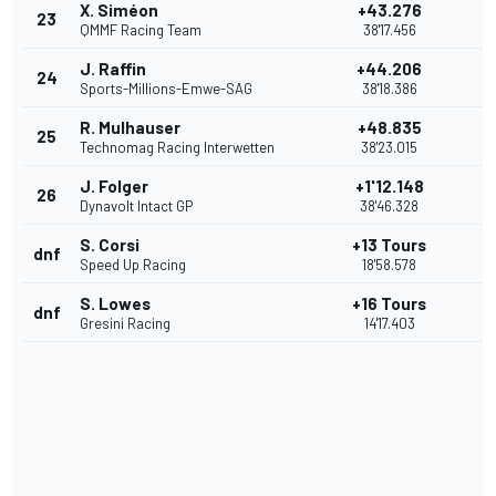
X. Siméon
+43.276
23
QMMF Racing Team
38'17.456
J. Raffin
+44.206
24
Sports-Millions-Emwe-SAG
38'18.386
R. Mulhauser
+48.835
25
Technomag Racing Interwetten
38'23.015
J. Folger
+1'12.148
26
Dynavolt Intact GP
38'46.328
S. Corsi
+13 Tours
dnf
Speed Up Racing
18'58.578
S. Lowes
+16 Tours
dnf
Gresini Racing
14'17.403