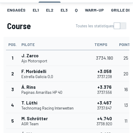
ENGAGÉS
EL1
EL2
EL3
Q
WARM-UP
GRILLE DE
Course
Toutes les statistiques
POS.
PILOTE
TEMPS
POINTS
J. Zarco
1
37'34.180
25
Ajo Motorsport
F. Morbidelli
+3.058
2
20
Estrella Galicia 0,0
37'37.238
Á. Rins
+3.376
3
16
Paginas Amarillas HP 40
37'37.556
T. Lüthi
+3.467
4
13
Technomag Racing Interwetten
37'37.647
M. Schrötter
+4.740
5
11
AGR Team
37'38.920