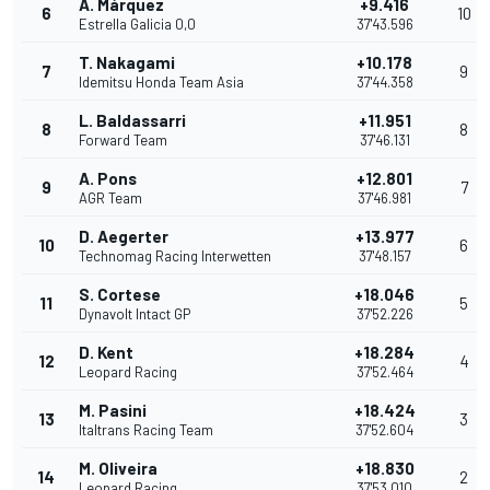
Á. Márquez
+9.416
6
10
Estrella Galicia 0,0
37'43.596
T. Nakagami
+10.178
7
9
Idemitsu Honda Team Asia
37'44.358
L. Baldassarri
+11.951
8
8
Forward Team
37'46.131
A. Pons
+12.801
9
7
AGR Team
37'46.981
D. Aegerter
+13.977
10
6
Technomag Racing Interwetten
37'48.157
S. Cortese
+18.046
11
5
Dynavolt Intact GP
37'52.226
D. Kent
+18.284
12
4
Leopard Racing
37'52.464
M. Pasini
+18.424
13
3
Italtrans Racing Team
37'52.604
M. Oliveira
+18.830
14
2
Leopard Racing
37'53.010