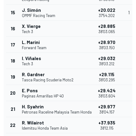
J. Simón
+20.022
15
1
QMMF Racing Team
37'54.202
X. Vierge
+28.885
16
Tech 3
38'03.065
L. Marini
+28.970
17
Forward Team
38'03.150
I. Viñales
+29.032
18
Tech 3
38'03.212
R. Gardner
+29.115
19
Tasca Racing Scuderia Moto2
38'03.295
E. Pons
+29.424
20
Paginas Amarillas HP 40
38'03.604
H. Syahrin
+29.977
21
Petronas Raceline Malaysia Team Honda
38'04.157
R. Wilairot
+37.935
22
Idemitsu Honda Team Asia
38'12.115