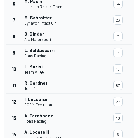
M. Pasini
6
54
Italtrans Racing Team
M. Schrötter
7
23
Dynavolt Intact GP
B. Binder
8
41
Ajo Motorsport
L. Baldassarri
9
7
Pons Racing
L. Marini
10
10
Team VR46
R. Gardner
11
87
Tech 3
I. Lecuona
12
27
CGBM Evolution
A. Fernández
13
40
Pons Racing
A. Locatelli
14
5
Italtrans Racing Team