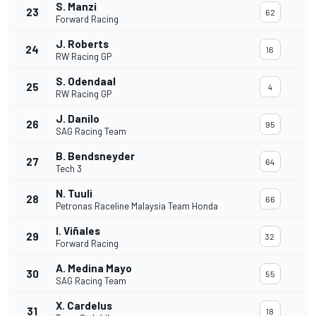
S. Manzi
23
62
Forward Racing
J. Roberts
24
16
RW Racing GP
S. Odendaal
25
4
RW Racing GP
J. Danilo
26
95
SAG Racing Team
B. Bendsneyder
27
64
Tech 3
N. Tuuli
28
66
Petronas Raceline Malaysia Team Honda
I. Viñales
29
32
Forward Racing
A. Medina Mayo
30
55
SAG Racing Team
X. Cardelus
31
18