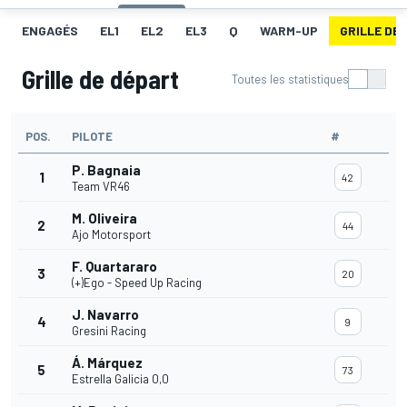
ENGAGÉS
EL1
EL2
EL3
Q
WARM-UP
GRILLE DE
Grille de départ
Toutes les statistiques
POS.
PILOTE
#
P. Bagnaia
1
42
Team VR46
M. Oliveira
2
44
Ajo Motorsport
F. Quartararo
3
20
(+)Ego - Speed Up Racing
J. Navarro
4
9
Gresini Racing
Á. Márquez
5
73
Estrella Galicia 0,0