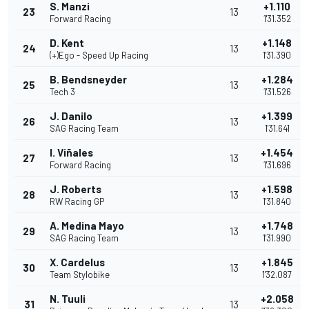
S. Manzi
+1.110
23
13
Forward Racing
1'31.352
D. Kent
+1.148
24
13
(+)Ego - Speed Up Racing
1'31.390
B. Bendsneyder
+1.284
25
13
Tech 3
1'31.526
J. Danilo
+1.399
26
13
SAG Racing Team
1'31.641
I. Viñales
+1.454
27
13
Forward Racing
1'31.696
J. Roberts
+1.598
28
13
RW Racing GP
1'31.840
A. Medina Mayo
+1.748
29
13
SAG Racing Team
1'31.990
X. Cardelus
+1.845
30
13
Team Stylobike
1'32.087
N. Tuuli
+2.058
31
13