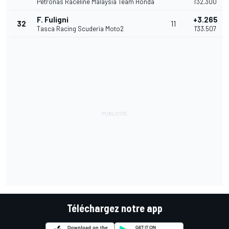
Petronas Raceline Malaysia Team Honda
1'32.300
F. Fuligni
+3.265
32
11
Tasca Racing Scuderia Moto2
1'33.507
Téléchargez notre app