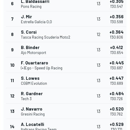
L. Baldassarri
+0.305
6
13
Pons Racing
1'30.547
J. Mir
+0.356
7
13
Estrella Galicia 0,0
1'30.598
S. Corsi
+0.364
8
12
Tasca Racing Scuderia Moto2
1'30.606
B. Binder
+0.412
9
13
Ajo Motorsport
1'30.654
F. Quartararo
+0.445
10
13
(+)Ego - Speed Up Racing
1'30.687
S. Lowes
+0.447
11
13
CGBM Evolution
1'30.689
R. Gardner
+0.484
12
13
Tech 3
1'30.726
J. Navarro
+0.520
13
13
Gresini Racing
1'30.762
A. Locatelli
+0.529
14
13
Italtrans Racing Team
1'30.771