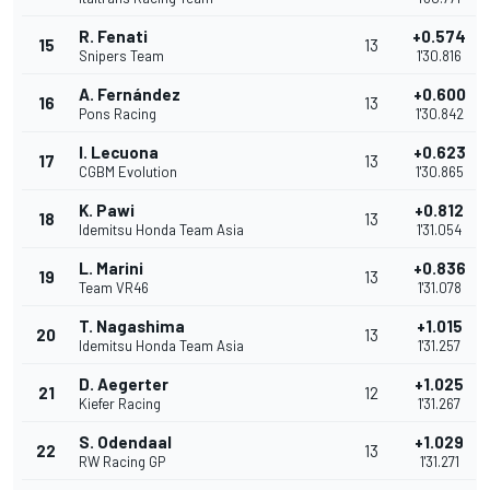
R. Fenati
+0.574
15
13
Snipers Team
1'30.816
A. Fernández
+0.600
16
13
Pons Racing
1'30.842
I. Lecuona
+0.623
17
13
CGBM Evolution
1'30.865
K. Pawi
+0.812
18
13
Idemitsu Honda Team Asia
1'31.054
L. Marini
+0.836
19
13
Team VR46
1'31.078
T. Nagashima
+1.015
20
13
Idemitsu Honda Team Asia
1'31.257
D. Aegerter
+1.025
21
12
Kiefer Racing
1'31.267
S. Odendaal
+1.029
22
13
RW Racing GP
1'31.271