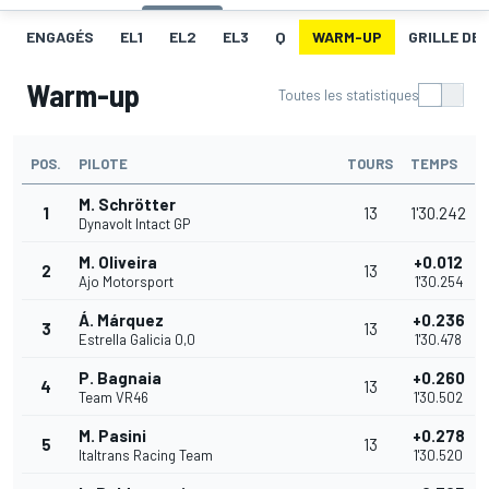
ENGAGÉS
EL1
EL2
EL3
Q
WARM-UP
GRILLE DE
Warm-up
Toutes les statistiques
POS.
PILOTE
TOURS
TEMPS
M. Schrötter
1
13
1'30.242
Dynavolt Intact GP
M. Oliveira
+0.012
2
13
Ajo Motorsport
1'30.254
Á. Márquez
+0.236
3
13
Estrella Galicia 0,0
1'30.478
P. Bagnaia
+0.260
4
13
Team VR46
1'30.502
M. Pasini
+0.278
5
13
Italtrans Racing Team
1'30.520