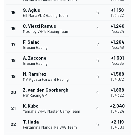
S. Agius
+1.138
15
5
Elf Marc VDS Racing Team
1'53.622
C. Vietti Ramus
+1.240
16
4
Mooney VR46 Racing Team
1'53.724
F. Salač
+1.264
17
2
Gresini Racing
1'53.748
A. Zaccone
+1.301
18
5
Gresini Racing
1'53.785
M. Ramírez
+1.588
19
3
MV Agusta Forward Racing
1'54.072
Z. van den Goorbergh
+1.838
20
4
RW Racing GP
1'54.322
K. Kubo
+2.040
21
4
Yamaha VR46 Master Camp Team
1'54.524
T. Hada
+2.119
22
5
Pertamina Mandalika SAG Team
1'54.603