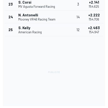
S. Corsi
+2.141
23
3
MV Agusta Forward Racing
1'54.625
N. Antonelli
+2.222
24
14
Mooney VR46 Racing Team
1'54.706
S. Kelly
+2.463
25
12
American Racing
1'54.947