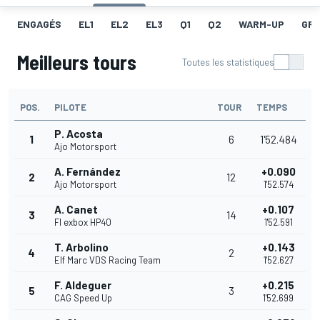
ENGAGÉS
EL1
EL2
EL3
Q1
Q2
WARM-UP
GRI
Meilleurs tours
Toutes les statistiques
POS.
PILOTE
TOUR
TEMPS
P. Acosta
1
6
1'52.484
Ajo Motorsport
A. Fernández
+0.090
2
12
Ajo Motorsport
1'52.574
A. Canet
+0.107
3
14
Fl exbox HP40
1'52.591
T. Arbolino
+0.143
4
2
Elf Marc VDS Racing Team
1'52.627
F. Aldeguer
+0.215
5
3
CAG Speed Up
1'52.699