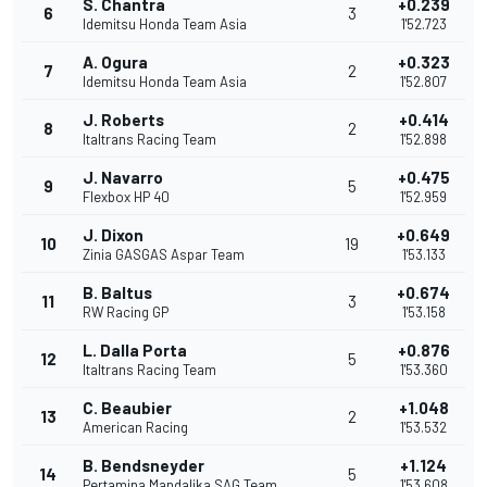
S. Chantra
+0.239
6
3
Idemitsu Honda Team Asia
1'52.723
A. Ogura
+0.323
7
2
Idemitsu Honda Team Asia
1'52.807
J. Roberts
+0.414
8
2
Italtrans Racing Team
1'52.898
J. Navarro
+0.475
9
5
Flexbox HP 40
1'52.959
J. Dixon
+0.649
10
19
Zinia GASGAS Aspar Team
1'53.133
B. Baltus
+0.674
11
3
RW Racing GP
1'53.158
L. Dalla Porta
+0.876
12
5
Italtrans Racing Team
1'53.360
C. Beaubier
+1.048
13
2
American Racing
1'53.532
B. Bendsneyder
+1.124
14
5
Pertamina Mandalika SAG Team
1'53.608