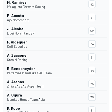
M. Ramírez
42
MV Agusta Forward Racing
P. Acosta
51
Ajo Motorsport
J. Alcoba
52
Liqui Moly Intact GP
F. Aldeguer
54
CAG Speed Up
A. Zaccone
61
Gresini Racing
B. Bendsneyder
64
Pertamina Mandalika SAG Team
A. Arenas
75
Zinia GASGAS Aspar Team
A. Ogura
79
Idemitsu Honda Team Asia
K. Kubo
81