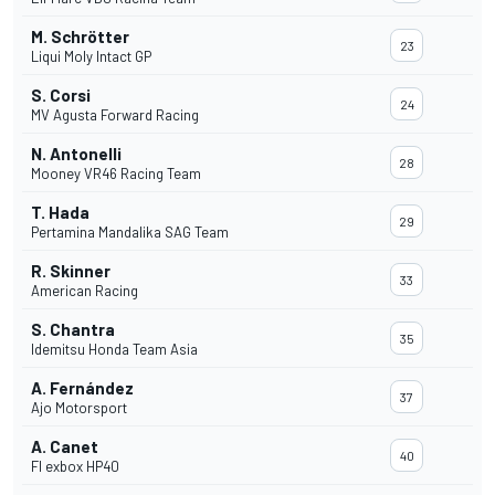
M. Schrötter
23
Liqui Moly Intact GP
S. Corsi
24
MV Agusta Forward Racing
N. Antonelli
28
Mooney VR46 Racing Team
T. Hada
29
Pertamina Mandalika SAG Team
R. Skinner
33
American Racing
S. Chantra
35
Idemitsu Honda Team Asia
A. Fernández
37
Ajo Motorsport
A. Canet
40
Fl exbox HP40