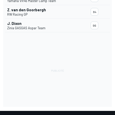
Yamaha VR46 Master Camp Team
Z. van den Goorbergh
84
RW Racing GP
J. Dixon
96
Zinia GASGAS Aspar Team