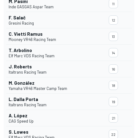
M. Pasini
11
Inde GASGAS Aspar Team
F. Salač
12
Gresini Racing
C. Vietti Ramus
13
Mooney VR46 Racing Team
T. Arbolino
14
Elf Marc VDS Racing Team
J. Roberts
16
Italtrans Racing Team
M. González
18
Yamaha VR46 Master Camp Team
L. Dalla Porta
19
Italtrans Racing Team
A. López
21
CAG Speed Up
S. Lowes
22
Elf Marc VDS Racina Team