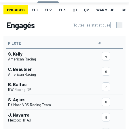
ENGAGÉS
EL1
EL2
EL3
Q1
Q2
WARM-UP
GRI
Engagés
Toutes les statistiques
PILOTE
#
S. Kelly
4
American Racing
C. Beaubier
6
American Racing
B. Baltus
7
RW Racing GP
S. Agius
8
Elf Marc VDS Racing Team
J. Navarro
9
Flexbox HP 40