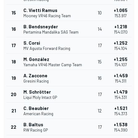
C. Vietti Ramus
+1.065
15
10
Mooney VR46 Racing Team
1'53.917
B. Bendsneyder
+1.218
16
14
Pertamina Mandalika SAG Team
1'54.070
S. Corsi
+1.252
17
17
MV Agusta Forward Racing
1'54.104
M. González
+1.255
18
15
Yamaha VR46 Master Camp Team
1'54.107
A. Zaccone
+1.459
19
16
Gresini Racing
1'54.311
M. Schrötter
+1.479
20
17
Liqui Moly Intact GP
1'54.331
C. Beaubier
+1.521
21
12
American Racing
1'54.373
B. Baltus
+1.538
22
17
RW Racing GP
1'54.390