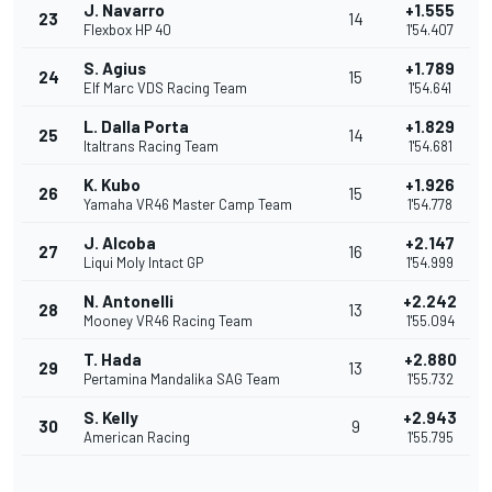
J. Navarro
+1.555
23
14
Flexbox HP 40
1'54.407
S. Agius
+1.789
24
15
Elf Marc VDS Racing Team
1'54.641
L. Dalla Porta
+1.829
25
14
Italtrans Racing Team
1'54.681
K. Kubo
+1.926
26
15
Yamaha VR46 Master Camp Team
1'54.778
J. Alcoba
+2.147
27
16
Liqui Moly Intact GP
1'54.999
N. Antonelli
+2.242
28
13
Mooney VR46 Racing Team
1'55.094
T. Hada
+2.880
29
13
Pertamina Mandalika SAG Team
1'55.732
S. Kelly
+2.943
30
9
American Racing
1'55.795