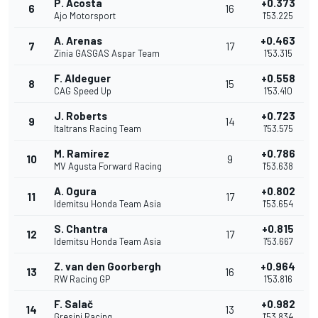
P. Acosta
+0.373
6
16
Ajo Motorsport
1'53.225
A. Arenas
+0.463
7
17
Zinia GASGAS Aspar Team
1'53.315
F. Aldeguer
+0.558
8
15
CAG Speed Up
1'53.410
J. Roberts
+0.723
9
14
Italtrans Racing Team
1'53.575
M. Ramírez
+0.786
10
9
MV Agusta Forward Racing
1'53.638
A. Ogura
+0.802
11
17
Idemitsu Honda Team Asia
1'53.654
S. Chantra
+0.815
12
17
Idemitsu Honda Team Asia
1'53.667
Z. van den Goorbergh
+0.964
13
16
RW Racing GP
1'53.816
F. Salač
+0.982
14
13
Gresini Racing
1'53.834