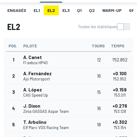
ENGAGÉS
EL1
EL2
EL3
Q1
Q2
WARM-UP
GRI
EL2
Toutes les statistiques
POS.
PILOTE
TOURS
TEMPS
A. Canet
1
12
1'52.852
Fl exbox HP40
A. Fernández
+0.100
2
16
Ajo Motorsport
1'52.952
A. López
+0.159
3
15
CAG Speed Up
1'53.011
J. Dixon
+0.276
4
16
Zinia GASGAS Aspar Team
1'53.128
T. Arbolino
+0.302
5
18
Elf Marc VDS Racing Team
1'53.154