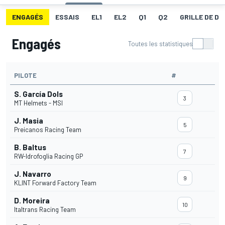
ENGAGÉS
ESSAIS
EL1
EL2
Q1
Q2
GRILLE DE D
Engagés
Toutes les statistiques
PILOTE
#
S. García Dols
3
MT Helmets - MSI
J. Masia
5
Preicanos Racing Team
B. Baltus
7
RW-Idrofoglia Racing GP
J. Navarro
9
KLINT Forward Factory Team
D. Moreira
10
Italtrans Racing Team