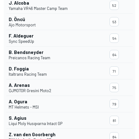
J. Alcoba
52
Yamaha VR46 Master Camp Team
D. Öncü
53
Ajo Motorsport
F. Aldeguer
54
Sync SpeedUp
B. Bendsneyder
64
Preicanos Racing Team
D. Foggia
71
Italtrans Racing Team
A. Arenas
75
QJMOTOR Gresini Moto2
A. Ogura
79
MT Helmets - MSI
S. Agius
81
Liqui Moly Husqvarna Intact GP
Z. van den Goorbergh
84