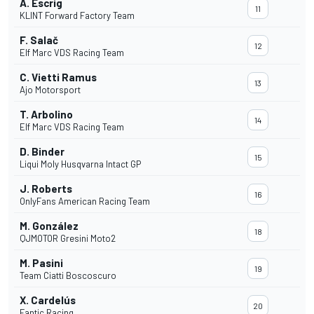
A. Escrig
11
KLINT Forward Factory Team
F. Salač
12
Elf Marc VDS Racing Team
C. Vietti Ramus
13
Ajo Motorsport
T. Arbolino
14
Elf Marc VDS Racing Team
D. Binder
15
Liqui Moly Husqvarna Intact GP
J. Roberts
16
OnlyFans American Racing Team
M. González
18
QJMOTOR Gresini Moto2
M. Pasini
19
Team Ciatti Boscoscuro
X. Cardelús
20
Fantic Racing