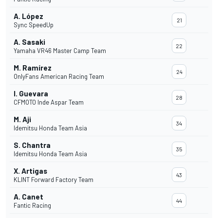
A. López
21
Sync SpeedUp
A. Sasaki
22
Yamaha VR46 Master Camp Team
M. Ramírez
24
OnlyFans American Racing Team
I. Guevara
28
CFMOTO Inde Aspar Team
M. Aji
34
Idemitsu Honda Team Asia
S. Chantra
35
Idemitsu Honda Team Asia
X. Artigas
43
KLINT Forward Factory Team
A. Canet
44
Fantic Racing