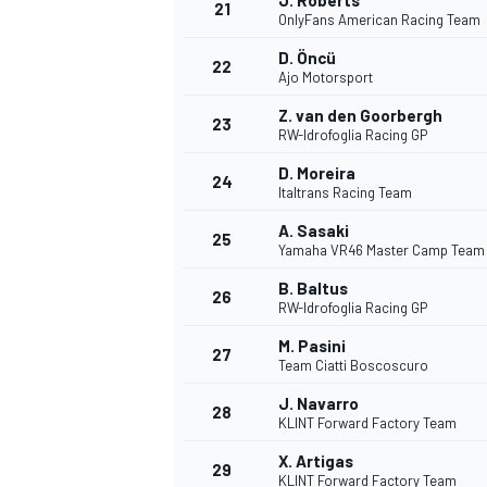
J. Roberts
21
OnlyFans American Racing Team
D. Öncü
22
Ajo Motorsport
Z. van den Goorbergh
23
RW-Idrofoglia Racing GP
D. Moreira
24
Italtrans Racing Team
A. Sasaki
25
Yamaha VR46 Master Camp Team
B. Baltus
26
RW-Idrofoglia Racing GP
M. Pasini
27
Team Ciatti Boscoscuro
J. Navarro
28
KLINT Forward Factory Team
X. Artigas
29
KLINT Forward Factory Team