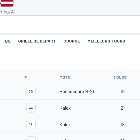
e
 Ring, AT
Q2
GRILLE DE DÉPART
COURSE
MEILLEURS TOURS
#
MOTO
TOURS
Boscoscuro B-21
19
79
Kalex
21
44
Kalex
18
18