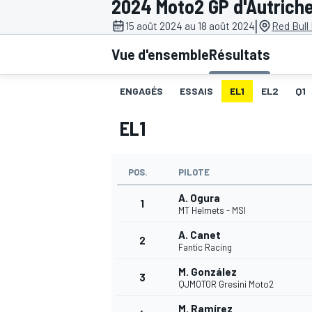
2024 Moto2 GP d'Autrich
|
15 août 2024 au 18 août 2024
Red Bull
Vue d'ensemble
Résultats
ENGAGÉS
ESSAIS
EL1
EL2
Q1
MOTOGP
EL1
POS.
PILOTE
A. Ogura
1
MT Helmets - MSI
A. Canet
2
Fantic Racing
M. González
3
QJMOTOR Gresini Moto2
M. Ramírez