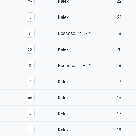
Kalex
22
24
Kalex
21
13
Boscoscuro B-21
18
21
Kalex
20
35
Boscoscuro B-21
18
3
Kalex
17
14
Kalex
15
96
Kalex
17
5
Kalex
18
15