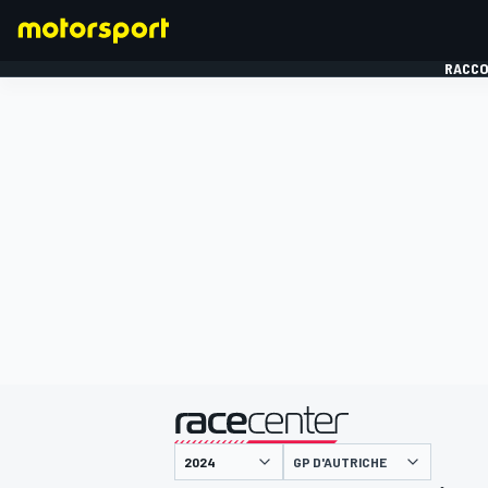
RACCO
FORMULE 1
présenté par
GP D'AUTRICHE