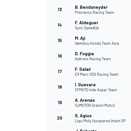
B. Bendsneyder
13
Preicanos Racing Team
F. Aldeguer
14
Sync SpeedUp
M. Aji
15
Idemitsu Honda Team Asia
D. Foggia
16
Italtrans Racing Team
F. Salač
17
Elf Marc VDS Racing Team
I. Guevara
18
CFMOTO Inde Aspar Team
A. Arenas
19
QJMOTOR Gresini Moto2
S. Agius
20
Liqui Moly Husqvarna Intact GP