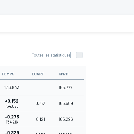
Toutes les statistiques
TEMPS
ÉCART
KM/H
1'33.943
165.777
+0.152
0.152
165.509
1'34.095
+0.273
0.121
165.296
1'34.216
+0.329