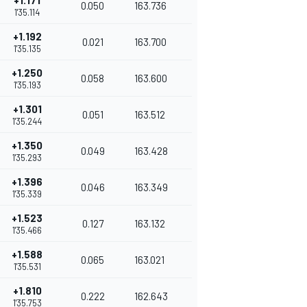
+1.171
0.050
163.736
1'35.114
+1.192
0.021
163.700
1'35.135
+1.250
0.058
163.600
1'35.193
+1.301
0.051
163.512
1'35.244
+1.350
0.049
163.428
1'35.293
+1.396
0.046
163.349
1'35.339
+1.523
0.127
163.132
1'35.466
+1.588
0.065
163.021
1'35.531
+1.810
0.222
162.643
1'35.753