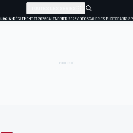
TOUTES LES SÉRIES
URCIS :
RÈGLEMENT F1 2026
CALENDRIER 2026
VIDÉOS
GALERIES PHOTO
PARIS S