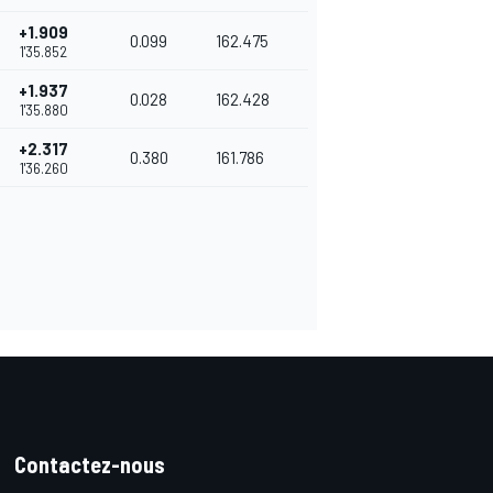
+1.909
0.099
162.475
1'35.852
+1.937
0.028
162.428
1'35.880
+2.317
0.380
161.786
1'36.260
Contactez-nous