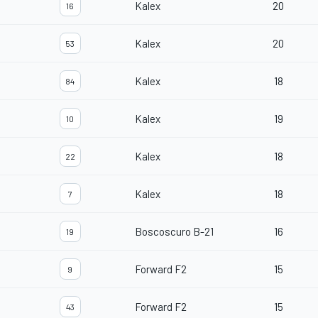
Kalex
20
16
Kalex
20
53
Kalex
18
84
Kalex
19
10
Kalex
18
22
Kalex
18
7
Boscoscuro B-21
16
19
Forward F2
15
9
Forward F2
15
43