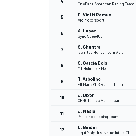
4
OnlyFans American Racing Team
C. Vietti Ramus
5
WRC
Ajo Motorsport
A. López
6
Sync SpeedUp
S. Chantra
7
Idemitsu Honda Team Asia
S. García Dols
8
MT Helmets - MSI
T. Arbolino
9
Elf Marc VDS Racing Team
J. Dixon
10
CFMOTO Inde Aspar Team
WEC
J. Masia
11
Preicanos Racing Team
D. Binder
12
Liqui Moly Husqvarna Intact GP