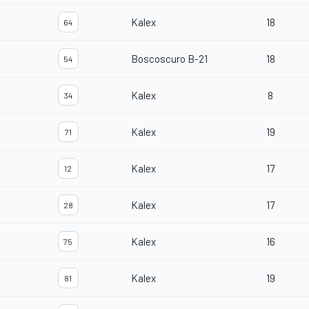
Kalex
18
64
Boscoscuro B-21
18
54
Kalex
8
34
Kalex
19
71
Kalex
17
12
Kalex
17
28
Kalex
16
75
Kalex
19
81