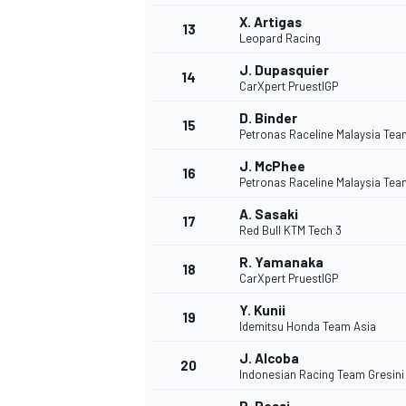
X. Artigas
13
Leopard Racing
J. Dupasquier
14
CarXpert PruestlGP
D. Binder
15
Petronas Raceline Malaysia Te
J. McPhee
16
Petronas Raceline Malaysia Te
A. Sasaki
17
Red Bull KTM Tech 3
R. Yamanaka
18
CarXpert PruestlGP
Y. Kunii
19
Idemitsu Honda Team Asia
J. Alcoba
20
Indonesian Racing Team Gresin