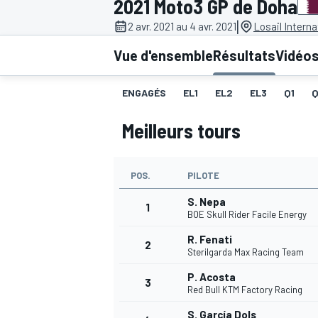
2021 Moto3 GP de Doha
|
2 avr. 2021 au 4 avr. 2021
Losail Interna
Vue d'ensemble
Résultats
Vidéo
ENGAGÉS
EL1
EL2
EL3
Q1
MOTOGP
Meilleurs tours
POS.
PILOTE
S. Nepa
1
BOE Skull Rider Facile Energy
R. Fenati
2
Sterilgarda Max Racing Team
P. Acosta
3
Red Bull KTM Factory Racing
S. García Dols