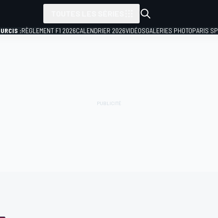
TOUTES LES SÉRIES
URCIS :
RÈGLEMENT F1 2026
CALENDRIER 2026
VIDÉOS
GALERIES PHOTO
PARIS S