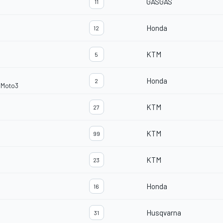
GASGAS
11
Honda
12
KTM
5
Honda
2
i Moto3
KTM
27
KTM
99
KTM
23
Honda
16
Husqvarna
31