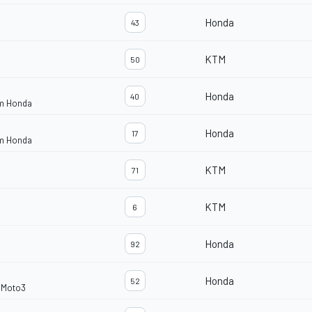
Honda
43
KTM
50
Honda
40
am Honda
Honda
17
am Honda
KTM
71
KTM
6
Honda
92
Honda
52
i Moto3