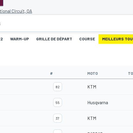
tional Circuit, QA
s
Q2
WARM-UP
GRILLE DE DÉPART
COURSE
MEILLEURS TO
#
MOTO
TO
KTM
82
Husqvarna
55
KTM
37