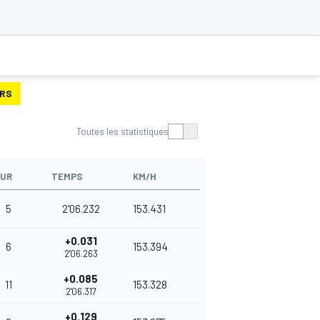
URS
Toutes les statistiques
UR
TEMPS
KM/H
5
2'06.232
153.431
+0.031
6
153.394
2'06.263
+0.085
11
153.328
2'06.317
+0.129