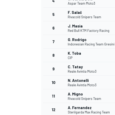
4
Aspar Team Moto3
F. Salač
5
WRC
Rivacold Snipers Team
J. Masia
6
Red Bull KTM Factory Racing
G. Rodrigo
7
Indonesian Racing Team Gresin
K. Toba
8
CIP
C. Tatay
9
Reale Avintia Moto3
N. Antonelli
10
Reale Avintia Moto3
WEC
A. Migno
11
Rivacold Snipers Team
A. Fernandez
12
Sterilgarda Max Racing Team