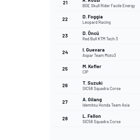
R. Rossi
21
BOE Skull Rider Facile Energy
D. Foggia
22
Leopard Racing
D. Öncü
23
Red Bull KTM Tech 3
I. Guevara
24
Aspar Team Moto3
M. Kofler
25
CIP
T. Suzuki
26
SIC58 Squadra Corse
A. Gilang
27
Idemitsu Honda Team Asia
L. Fellon
28
SIC58 Squadra Corse