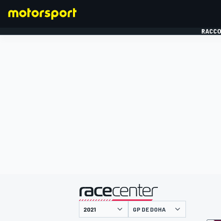
RACCO
FORMULE 1
présenté par
GP DE DOHA