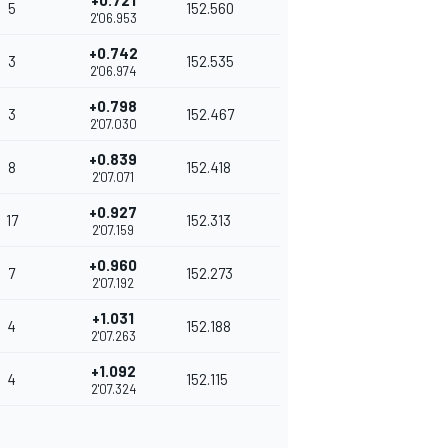
+0.721
5
152.560
2'06.953
+0.742
3
152.535
2'06.974
+0.798
3
152.467
2'07.030
+0.839
8
152.418
2'07.071
+0.927
17
152.313
2'07.159
+0.960
7
152.273
2'07.192
+1.031
4
152.188
2'07.263
+1.092
4
152.115
2'07.324