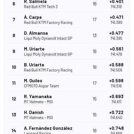
R. Salmela
+0.401
6
16
Red Bull KTM Tech 3
1'41.319
Á. Carpe
+0.471
7
17
Red Bull KTM Factory Racing
1'41.389
D. Almansa
+0.477
8
13
Liqui Moly Dynavolt Intact GP
1'41.395
M. Uriarte
+0.561
9
16
Liqui Moly Dynavolt Intact GP
1'41.479
B. Uriarte
+0.588
10
16
Red Bull KTM Factory Racing
1'41.506
M. Quiles
+0.598
11
17
CFMOTO Aspar Team
1'41.516
R. Yamanaka
+0.693
12
15
MT Helmets - MSI
1'41.611
H. Danish
+0.722
13
15
MT Helmets - MSI
1'41.640
A. Fernández González
+0.748
14
16
Leopard Racing
1'41.666