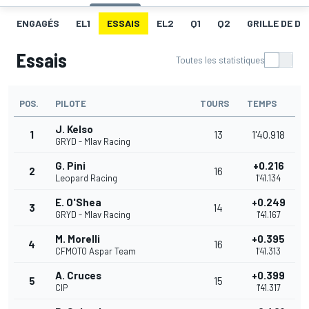
ENGAGÉS
EL1
ESSAIS
EL2
Q1
Q2
GRILLE DE D
Essais
Toutes les statistiques
POS.
PILOTE
TOURS
TEMPS
J. Kelso
1
13
1'40.918
GRYD - Mlav Racing
G. Pini
+0.216
2
16
Leopard Racing
1'41.134
E. O'Shea
+0.249
3
14
GRYD - Mlav Racing
1'41.167
M. Morelli
+0.395
4
16
CFMOTO Aspar Team
1'41.313
A. Cruces
+0.399
5
15
CIP
1'41.317