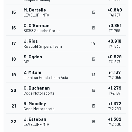
M. Bertelle
+0.849
15
15
LEVELUP - MTA
1'41.767
C. O'Gorman
+0.851
16
15
SIC58 Squadra Corse
1'41.769
J. Ríos
+0.918
17
14
Rivacold Snipers Team
1'41.836
S. Ogden
+0.929
18
16
CIP
1'41.847
Z. Mitani
+1.137
19
13
Idemitsu Honda Team Asia
1'42.055
C. Buchanan
+1.279
20
16
Code Motorsports
1'42.197
R. Moodley
+1.372
21
15
Code Motorsports
1'42.290
J. Esteban
+1.382
22
18
LEVELUP - MTA
1'42.300