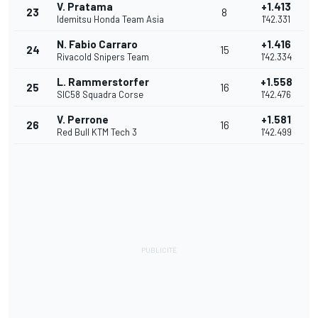
V. Pratama
+1.413
23
8
Idemitsu Honda Team Asia
1'42.331
N. Fabio Carraro
+1.416
24
15
Rivacold Snipers Team
1'42.334
L. Rammerstorfer
+1.558
25
16
SIC58 Squadra Corse
1'42.476
V. Perrone
+1.581
26
16
Red Bull KTM Tech 3
1'42.499