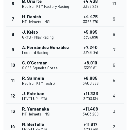
B. Uriarte
+4.438
6
10
Red Bull KTM Factory Racing
33'56.239
H. Danish
+4.475
7
9
MT Helmets - MSI
33'56.276
J. Kelso
+5.895
8
8
GRYD - Mlav Racing
33'57.696
A. Fernández González
+7.240
9
7
Leopard Racing
33'59.041
C. O'Gorman
+8.010
10
6
SIC58 Squadra Corse
33'59.811
R. Salmela
+8.885
11
5
Red Bull KTM Tech 3
34'00.686
J. Esteban
+11.333
12
4
LEVELUP - MTA
34'03.134
R. Yamanaka
+11.408
13
3
MT Helmets - MSI
34'03.209
M. Bertelle
+11.617
14
2
LEVELUP - MTA
34'03.418