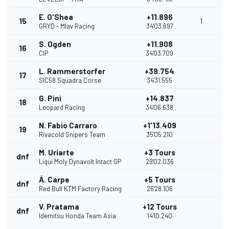
E. O'Shea
+11.896
15
1
GRYD - Mlav Racing
34'03.697
S. Ogden
+11.908
16
CIP
34'03.709
L. Rammerstorfer
+39.754
17
SIC58 Squadra Corse
34'31.555
G. Pini
+14.837
18
Leopard Racing
34'06.638
N. Fabio Carraro
+1'13.409
19
Rivacold Snipers Team
35'05.210
M. Uriarte
+3 Tours
dnf
Liqui Moly Dynavolt Intact GP
29'02.036
Á. Carpe
+5 Tours
dnf
Red Bull KTM Factory Racing
26'28.106
V. Pratama
+12 Tours
dnf
Idemitsu Honda Team Asia
14'10.240