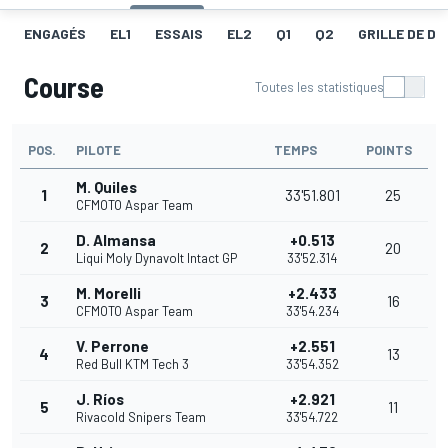
ENGAGÉS
EL1
ESSAIS
EL2
Q1
Q2
GRILLE DE D
Course
Toutes les statistiques
POS.
PILOTE
TEMPS
POINTS
M. Quiles
1
33'51.801
25
CFMOTO Aspar Team
D. Almansa
+0.513
2
20
Liqui Moly Dynavolt Intact GP
33'52.314
M. Morelli
+2.433
3
16
CFMOTO Aspar Team
33'54.234
V. Perrone
+2.551
4
13
Red Bull KTM Tech 3
33'54.352
J. Ríos
+2.921
5
11
Rivacold Snipers Team
33'54.722