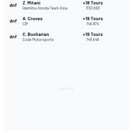
Z. Mitani
+18 Tours
dnf
Idemitsu Honda Team Asia
3'30.693
A. Cruces
+19 Tours
dnf
CIP
1'46.874
C. Buchanan
+19 Tours
dnf
Code Motorsports
1'49.546