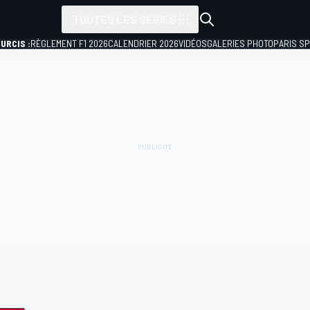
TOUTES LES SÉRIES
URCIS :
RÈGLEMENT F1 2026
CALENDRIER 2026
VIDÉOS
GALERIES PHOTO
PARIS S