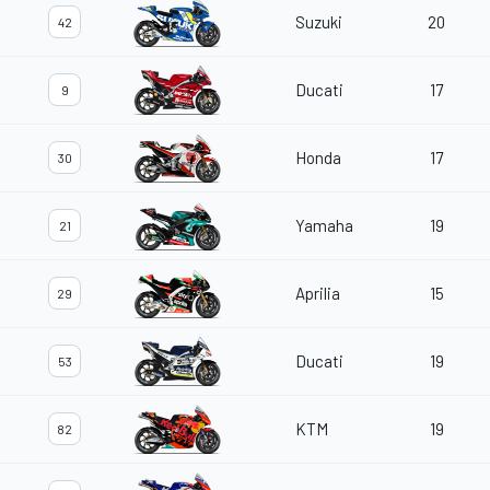
Suzuki
20
42
Ducati
17
9
Honda
17
30
Yamaha
19
21
Aprilia
15
29
Ducati
19
53
KTM
19
82