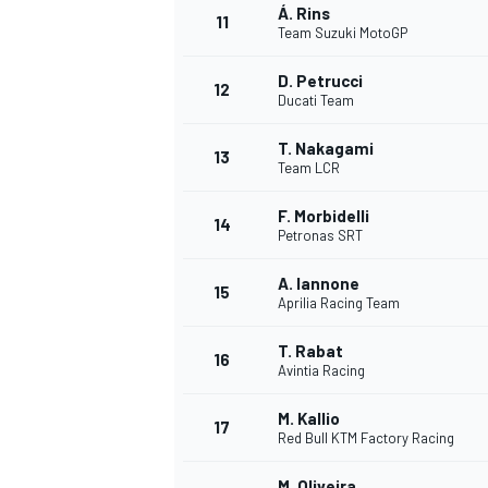
Á. Rins
11
Team Suzuki MotoGP
D. Petrucci
12
Ducati Team
T. Nakagami
13
Team LCR
F. Morbidelli
14
Petronas SRT
A. Iannone
15
Aprilia Racing Team
T. Rabat
16
Avintia Racing
M. Kallio
17
Red Bull KTM Factory Racing
M. Oliveira