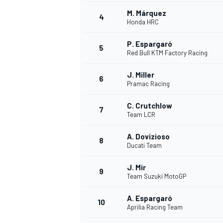
M. Márquez
4
Honda HRC
WRC
P. Espargaró
5
Red Bull KTM Factory Racing
J. Miller
6
Pramac Racing
C. Crutchlow
7
Team LCR
A. Dovizioso
8
Ducati Team
J. Mir
9
Team Suzuki MotoGP
WEC
A. Espargaró
10
Aprilia Racing Team