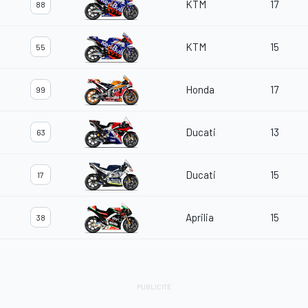
KTM
17
88
KTM
15
55
Honda
17
99
Ducati
13
63
Ducati
15
17
Aprilia
15
38