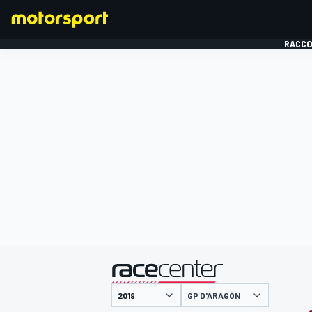
RACCO
FORMULE 1
présenté par
GP D'ARAGÓN