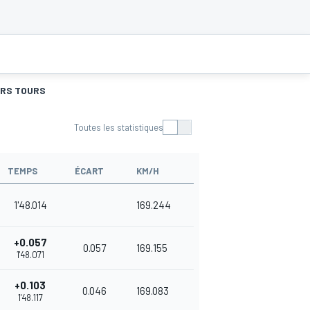
URS TOURS
Toutes les statistiques
TEMPS
ÉCART
KM/H
1'48.014
169.244
+0.057
0.057
169.155
1'48.071
+0.103
0.046
169.083
1'48.117