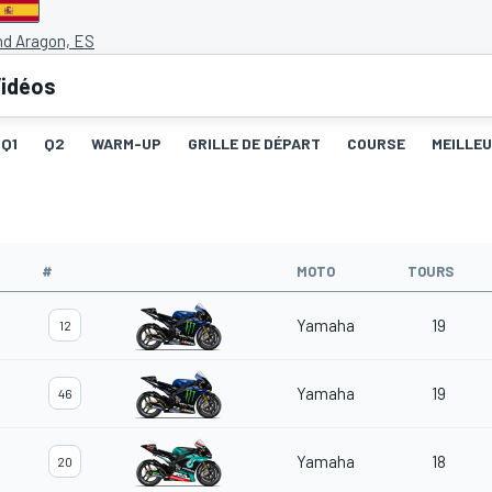
nd Aragon, ES
idéos
Q1
Q2
WARM-UP
GRILLE DE DÉPART
COURSE
MEILLE
#
MOTO
TOURS
Yamaha
19
12
Yamaha
19
46
Yamaha
18
20