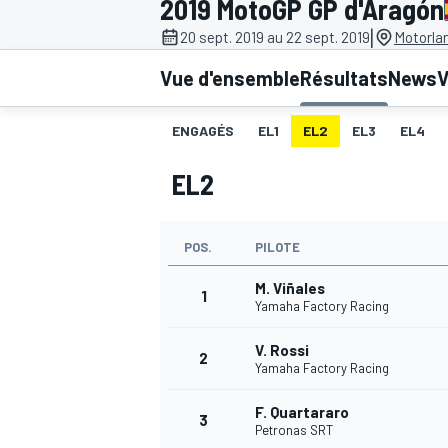
2019 MotoGP GP d'Aragón
|
20 sept. 2019 au 22 sept. 2019
Motorla
Vue d'ensemble
Résultats
News
V
ENGAGÉS
EL1
EL2
EL3
EL4
MOTOGP
EL2
POS.
PILOTE
M. Viñales
1
Yamaha Factory Racing
V. Rossi
2
Yamaha Factory Racing
F. Quartararo
3
Petronas SRT