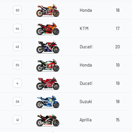
Honda
18
93
KTM
17
44
Ducati
20
43
Honda
19
35
Ducati
19
4
Suzuki
18
36
Aprilia
15
41