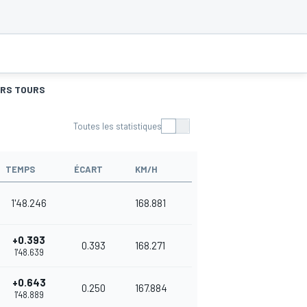
URS TOURS
Toutes les statistiques
TEMPS
ÉCART
KM/H
1'48.246
168.881
+0.393
0.393
168.271
1'48.639
+0.643
0.250
167.884
1'48.889