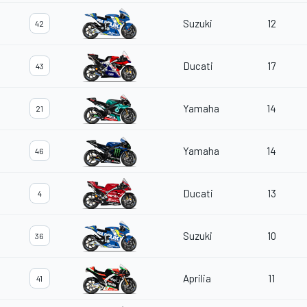
Suzuki
12
42
Ducati
17
43
Yamaha
14
21
Yamaha
14
46
Ducati
13
4
Suzuki
10
36
Aprilia
11
41