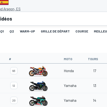
nd Aragon, ES
idéos
Q1
Q2
WARM-UP
GRILLE DE DÉPART
COURSE
MEILLE
#
MOTO
TOURS
Honda
17
93
Yamaha
13
12
Yamaha
14
20