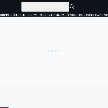
TOUTES LES SÉRIES
URCIS :
RÈGLEMENT F1 2026
CALENDRIER 2026
VIDÉOS
GALERIES PHOTO
PARIS S