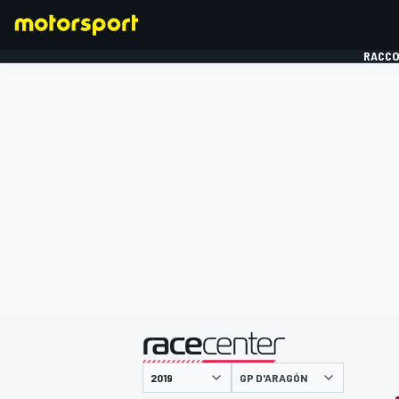
RACCO
FORMULE 1
présenté par
GP D'ARAGÓN