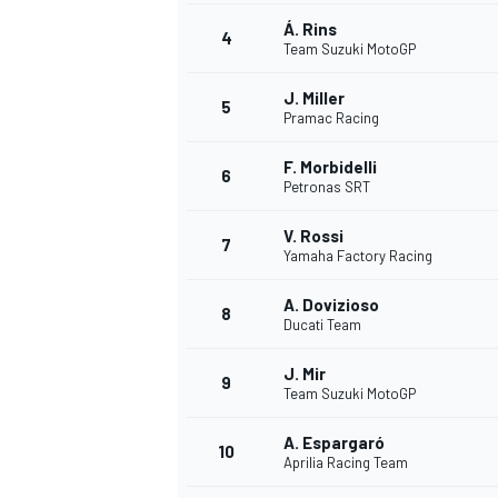
Á. Rins
4
Team Suzuki MotoGP
WRC
J. Miller
5
Pramac Racing
F. Morbidelli
6
Petronas SRT
V. Rossi
7
Yamaha Factory Racing
A. Dovizioso
8
Ducati Team
J. Mir
9
Team Suzuki MotoGP
WEC
A. Espargaró
10
Aprilia Racing Team