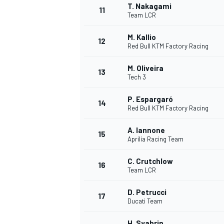
T. Nakagami
11
Team LCR
M. Kallio
12
Red Bull KTM Factory Racing
M. Oliveira
13
Tech 3
P. Espargaró
14
Red Bull KTM Factory Racing
A. Iannone
15
Aprilia Racing Team
C. Crutchlow
16
Team LCR
D. Petrucci
17
Ducati Team
H. Syahrin