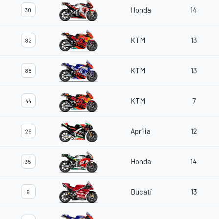
Honda
14
30
KTM
13
82
KTM
13
88
KTM
7
44
Aprilia
12
29
Honda
14
35
Ducati
13
9