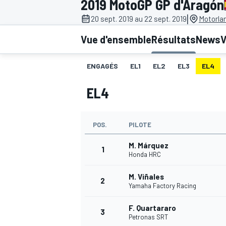
2019 MotoGP GP d'Aragón
|
20 sept. 2019 au 22 sept. 2019
Motorla
Vue d'ensemble
Résultats
News
V
ENGAGÉS
EL1
EL2
EL3
EL4
MOTOGP
EL4
POS.
PILOTE
M. Márquez
1
Honda HRC
M. Viñales
2
Yamaha Factory Racing
F. Quartararo
3
Petronas SRT