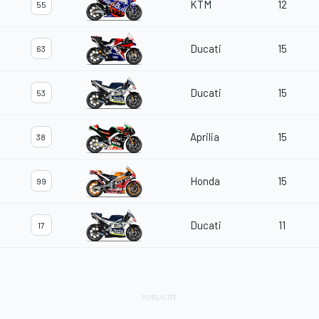
KTM
12
55
Ducati
15
63
Ducati
15
53
Aprilia
15
38
Honda
15
99
Ducati
11
17