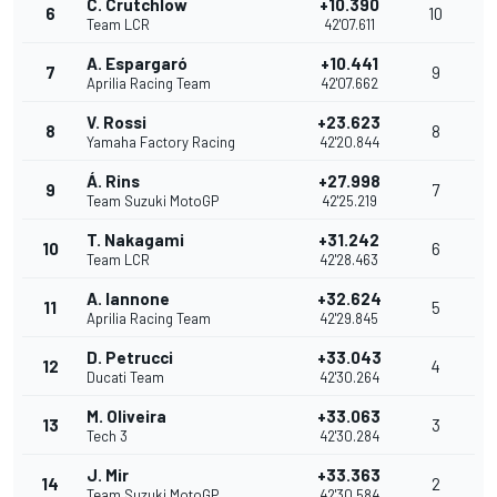
C. Crutchlow
+10.390
6
10
Team LCR
42'07.611
A. Espargaró
+10.441
7
9
Aprilia Racing Team
42'07.662
V. Rossi
+23.623
8
8
Yamaha Factory Racing
42'20.844
Á. Rins
+27.998
9
7
Team Suzuki MotoGP
42'25.219
T. Nakagami
+31.242
10
6
Team LCR
42'28.463
A. Iannone
+32.624
11
5
Aprilia Racing Team
42'29.845
D. Petrucci
+33.043
12
4
Ducati Team
42'30.264
M. Oliveira
+33.063
13
3
Tech 3
42'30.284
J. Mir
+33.363
14
2
Team Suzuki MotoGP
42'30.584