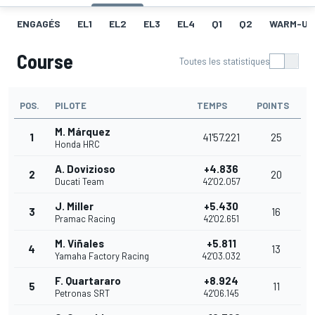
ENGAGÉS
EL1
EL2
EL3
EL4
Q1
Q2
WARM-UP
Course
Toutes les statistiques
POS.
PILOTE
TEMPS
POINTS
M. Márquez
1
41'57.221
25
Honda HRC
A. Dovizioso
+4.836
2
20
Ducati Team
42'02.057
J. Miller
+5.430
3
16
Pramac Racing
42'02.651
M. Viñales
+5.811
4
13
Yamaha Factory Racing
42'03.032
F. Quartararo
+8.924
5
11
Petronas SRT
42'06.145