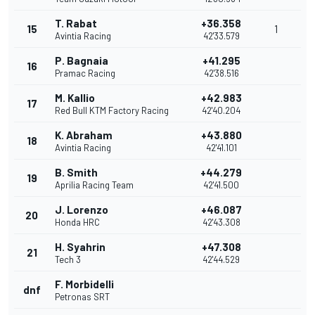
T. Rabat
+36.358
15
1
Avintia Racing
42'33.579
P. Bagnaia
+41.295
16
Pramac Racing
42'38.516
M. Kallio
+42.983
17
Red Bull KTM Factory Racing
42'40.204
K. Abraham
+43.880
18
Avintia Racing
42'41.101
B. Smith
+44.279
19
Aprilia Racing Team
42'41.500
J. Lorenzo
+46.087
20
Honda HRC
42'43.308
H. Syahrin
+47.308
21
Tech 3
42'44.529
F. Morbidelli
dnf
Petronas SRT