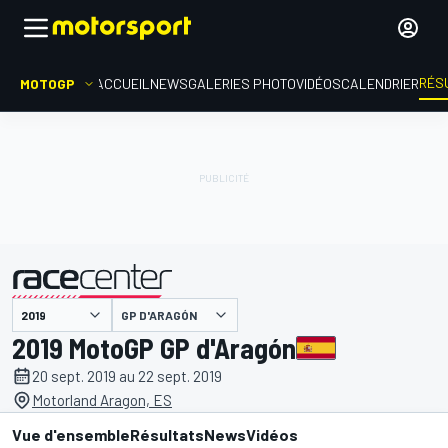
RÉS
MOTOGP
ACCUEIL
NEWS
GALERIES PHOTO
VIDÉOS
CALENDRIER
GP D'ARAGÓN
présenté par
2019 MotoGP GP d'Aragón
20 sept. 2019 au 22 sept. 2019
Motorland Aragon, ES
Vue d'ensemble
Résultats
News
Vidéos