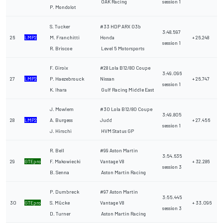
OAK Racing
session 1
P. Mondolot
S. Tucker
#33 HDP ARX 03b
3:48.597
26
LMP2
M. Franchitti
Honda
+ 26.248
session 1
R. Briscoe
Level 5 Motorsports
F. Giroix
#28 Lola B12/80 Coupe
3:49.096
27
LMP2
P. Haezebrouck
Nissan
+ 26.747
session 1
K. Ihara
Gulf Racing Middle East
J. Mowlem
#30 Lola B12/80 Coupe
3:49.805
28
LMP2
A. Burgess
Judd
+ 27.456
session 1
J. Hirschi
HVM Status GP
R. Bell
#99 Aston Martin
3:54.635
29
GTEpro
F. Makowiecki
Vantage V8
+ 32.286
session 3
B. Senna
Aston Martin Racing
P. Dumbreck
#97 Aston Martin
3:55.445
30
GTEpro
S. Mücke
Vantage V8
+ 33.096
session 3
D. Turner
Aston Martin Racing