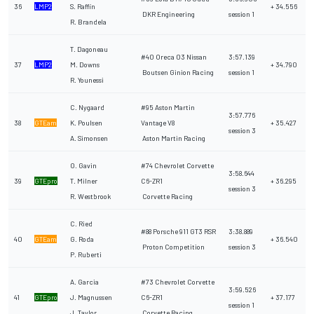
36
LMP2
S. Raffin
+ 34.556
DKR Engineering
session 1
R. Brandela
T. Dagoneau
#40 Oreca 03 Nissan
3:57.139
37
LMP2
M. Downs
+ 34.790
Boutsen Ginion Racing
session 1
R. Younessi
C. Nygaard
#95 Aston Martin
3:57.776
38
GTEam
K. Poulsen
Vantage V8
+ 35.427
session 3
A. Simonsen
Aston Martin Racing
O. Gavin
#74 Chevrolet Corvette
3:58.644
39
GTEpro
T. Milner
C6-ZR1
+ 36.295
session 3
R. Westbrook
Corvette Racing
C. Ried
#88 Porsche 911 GT3 RSR
3:38.889
40
GTEam
G. Roda
+ 36.540
Proton Competition
session 3
P. Ruberti
A. Garcia
#73 Chevrolet Corvette
3:59.526
41
GTEpro
J. Magnussen
C6-ZR1
+ 37.177
session 1
J. Taylor
Corvette Racing