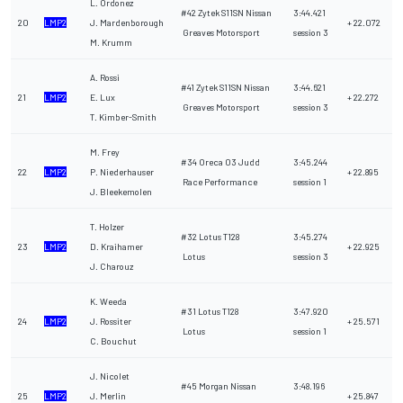
L. Ordonez
#42 Zytek S11SN Nissan
3:44.421
20
LMP2
J. Mardenborough
+ 22.072
Greaves Motorsport
session 3
M. Krumm
A. Rossi
#41 Zytek S11SN Nissan
3:44.621
21
LMP2
E. Lux
+ 22.272
Greaves Motorsport
session 3
T. Kimber-Smith
M. Frey
#34 Oreca 03 Judd
3:45.244
22
LMP2
P. Niederhauser
+ 22.895
Race Performance
session 1
J. Bleekemolen
T. Holzer
#32 Lotus T128
3:45.274
23
LMP2
D. Kraihamer
+ 22.925
Lotus
session 3
J. Charouz
K. Weeda
#31 Lotus T128
3:47.920
24
LMP2
J. Rossiter
+ 25.571
Lotus
session 1
C. Bouchut
J. Nicolet
#45 Morgan Nissan
3:48.196
25
LMP2
J. Merlin
+ 25.847