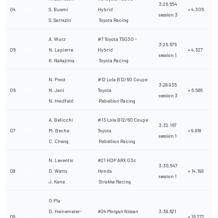
3:26.654
04
LMP1
S. Buemi
Hybrid
+ 4.305
session 3
S. Sarrazin
Toyota Racing
A. Wurz
#7 Toyota TS030 -
3:26.676
05
LMP1
N. Lapierre
Hybrid
+ 4.327
session 1
K. Nakajima
Toyota Racing
N. Prost
#12 Lola B12/60 Coupe
3:28.935
06
LMP1
N. Jani
Toyota
+ 6.586
session 3
N. Heidfeld
Rebellion Racing
A. Belicchi
#13 Lola B12/60 Coupe
3:32.167
07
LMP1
M. Beche
Toyota
+ 9.818
session 1
C. Cheng
Rebellion Racing
N. Leventis
#21 HDP ARX 03c
3:36.547
08
LMP1
D. Watts
Honda
+ 14.198
session 1
J. Kane
Strakka Racing
O.Pla
D. Heinemeier-
#24 Morgan Nissan
3:38.621
09
LMP2
+ 16.272