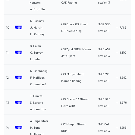
Hansson
OAK Racing
session 3
A. Brundle
R. Rusinov
#26 Oreca 03 Nissan
3:39.535
10
LMP2
J. Martin
+ 17.186
G-Drive Racing
session 1
M. Conway
S. Dolan
#38 Zytek S11SN Nissan
3:40.459
11
LMP2
O. Turvey
+ 18.110
Jota Sport
session 3
L. Luhr
N. Gachnang
#43 Morgan Judd
3:40.741
12
LMP2
F. Mailleux
+ 18.392
Morand Racing
session 1
O. Lombard
T. Graves
#25 Oreca 03 Nissan
3:40.925
13
LMP2
S. Nakano
+ 18.576
Delta ADR
session 1
A. Hamilton
A. Imperatori
#47 Morgan Nissan
3:41.042
14
LMP2
H. Tung
+ 18.693
KCMG
session 3
M. Howson