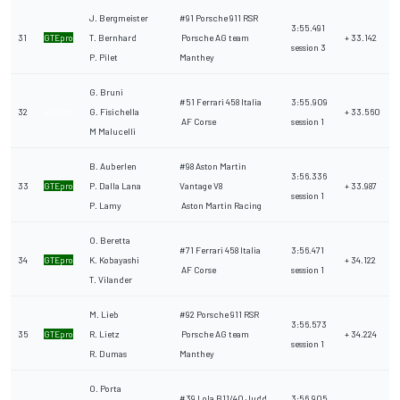
J. Bergmeister
#91 Porsche 911 RSR
3:55.491
31
GTEpro
T. Bernhard
Porsche AG team
+ 33.142
session 3
P. Pilet
Manthey
G. Bruni
#51 Ferrari 458 Italia
3:55.909
32
GTEpro
G. Fisichella
+ 33.560
AF Corse
session 1
M Malucelli
B. Auberlen
#98 Aston Martin
3:56.336
33
GTEpro
P. Dalla Lana
Vantage V8
+ 33.987
session 1
P. Lamy
Aston Martin Racing
O. Beretta
#71 Ferrari 458 Italia
3:56.471
34
GTEpro
K. Kobayashi
+ 34.122
AF Corse
session 1
T. Vilander
M. Lieb
#92 Porsche 911 RSR
3:56.573
35
GTEpro
R. Lietz
Porsche AG team
+ 34.224
session 1
R. Dumas
Manthey
O. Porta
#39 Lola B11/40 Judd
3:56.905