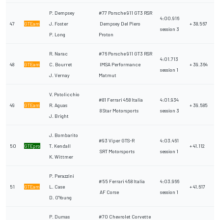
P. Dempsey
#77 Porsche 911 GT3 RSR
4:00.916
47
GTEam
J. Foster
Dempsey Del Piero
+ 38.567
session 3
P. Long
Proton
R. Narac
#76 Porsche 911 GT3 RSR
4:01.713
48
GTEam
C. Bourret
IMSA Performance
+ 39.364
session 1
J. Vernay
Matmut
V. Potolicchio
#81 Ferrari 458 Italia
4:01.934
49
GTEam
R. Aguas
+ 39.585
8 Star Motorsports
session 3
J. Bright
J. Bombarito
#93 Viper GTS-R
4:03.461
50
GTEpro
T. Kendall
+ 41.112
SRT Motorsports
session 1
K. Wittmer
P. Perazzini
#55 Ferrari 458 Italia
4:03.966
51
GTEam
L. Case
+ 41.617
AF Corse
session 1
D. O'Young
P. Dumas
#70 Chevrolet Corvette