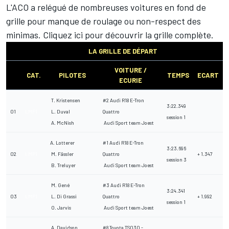
L'ACO a relégué de nombreuses voitures en fond de
grille pour manque de roulage ou non-respect des
minimas. Cliquez ici pour découvrir la grille complète.
LA GRILLE DE DÉPART
VOITURE /
CAT.
PILOTES
TEMPS
ECART
ECURIE
T. Kristensen
#2 Audi R18 E-Tron
3:22.349
01
LMP1
L. Duval
Quattro
session 1
A. McNish
Audi Sport team Joest
A. Lotterer
#1 Audi R18 E-Tron
3:23.696
02
LMP1
M. Fässler
Quattro
+ 1.347
session 3
B. Treluyer
Audi Sport team Joest
M. Gené
#3 Audi R18 E-Tron
3:24.341
03
LMP1
L. Di Grassi
Quattro
+ 1.992
session 1
O. Jarvis
Audi Sport team Joest
A. Davidson
#8 Toyota TS030 -