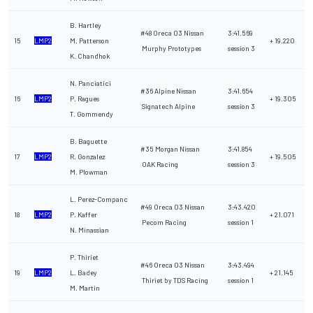
B. Hartley
#48 Oreca 03 Nissan
3:41.569
15
LMP2
M. Patterson
+ 19.220
Murphy Prototypes
session 3
K. Chandhok
N. Panciatici
#36 Alpine Nissan
3:41.654
16
LMP2
P. Ragues
+ 19.305
Signatech Alpine
session 3
T. Gommendy
B. Baguette
#35 Morgan Nissan
3:41.854
17
LMP2
R. Gonzalez
+ 19.505
OAK Racing
session 3
M. Plowman
L. Perez-Companc
#49 Oreca 03 Nissan
3:43.420
18
LMP2
P. Kaffer
+ 21.071
Pecom Racing
session 1
N. Minassian
P. Thiriet
#46 Oreca 03 Nissan
3:43.494
19
LMP2
L. Badey
+ 21.145
Thiriet by TDS Racing
session 1
M. Martin