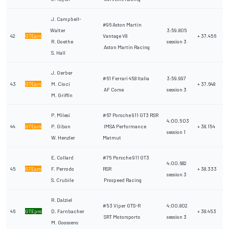
J. Campbell-
#96 Aston Martin
Walter
3:59.805
42
GTEam
Vantage V8
+ 37.456
R. Goethe
session 3
Aston Martin Racing
S. Hall
J. Gerber
#61 Ferrari 458 Italia
3:59.997
43
GTEam
M. Cioci
+ 37.648
AF Corse
session 3
M. Griffin
P. Milesi
#67 Porsche 911 GT3 RSR
4:00.503
44
GTEam
P. Gibon
IMSA Performance
+ 38.154
session 1
W. Henzler
Matmut
E. Collard
#75 Porsche 911 GT3
4:00.682
45
GTEam
F. Perrodo
RSR
+ 38.333
session 3
S. Crubile
Prospeed Racing
R. Dalziel
#53 Viper GTS-R
4:00.802
46
GTEpro
D. Farnbacher
+ 38.453
SRT Motorsports
session 3
M. Goossens