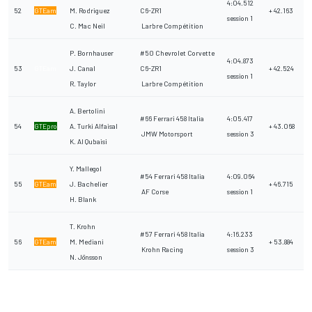
4:04.512
52
GTEam
M. Rodriguez
C6-ZR1
+ 42.163
session 1
C. Mac Neil
Larbre Compétition
P. Bornhauser
#50 Chevrolet Corvette
4:04.873
53
GTEam
J. Canal
C6-ZR1
+ 42.524
session 1
R. Taylor
Larbre Compétition
A. Bertolini
#66 Ferrari 458 Italia
4:05.417
54
GTEpro
A. Turki Alfaisal
+ 43.068
JMW Motorsport
session 3
K. Al Qubaisi
Y. Mallegol
#54 Ferrari 458 Italia
4:09.064
55
GTEam
J. Bachelier
+ 46.715
AF Corse
session 1
H. Blank
T. Krohn
#57 Ferrari 458 Italia
4:16.233
56
GTEam
M. Mediani
+ 53.884
Krohn Racing
session 3
N. Jönsson