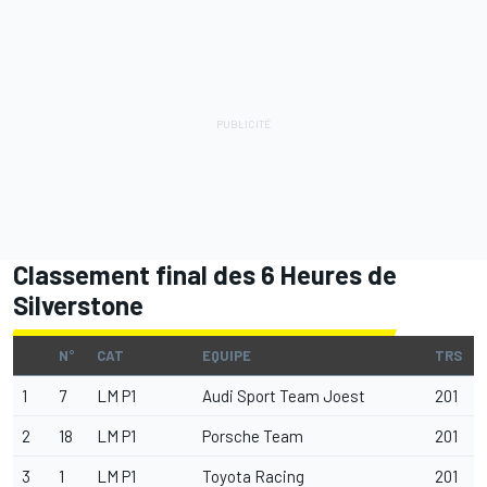
Classement final des 6 Heures de
Silverstone
N°
CAT
EQUIPE
TRS
1
7
LM P1
Audi Sport Team Joest
201
2
18
LM P1
Porsche Team
201
3
1
LM P1
Toyota Racing
201