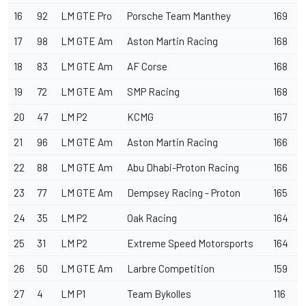
16
92
LM GTE Pro
Porsche Team Manthey
169
17
98
LM GTE Am
Aston Martin Racing
168
18
83
LM GTE Am
AF Corse
168
19
72
LM GTE Am
SMP Racing
168
20
47
LM P2
KCMG
167
21
96
LM GTE Am
Aston Martin Racing
166
22
88
LM GTE Am
Abu Dhabi-Proton Racing
166
23
77
LM GTE Am
Dempsey Racing - Proton
165
24
35
LM P2
Oak Racing
164
25
31
LM P2
Extreme Speed Motorsports
164
26
50
LM GTE Am
Larbre Competition
159
27
4
LM P1
Team Bykolles
116