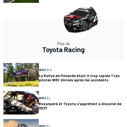
Plus de
Toyota Racing
WRC
17 h
Le Rallye de Finlande était-il trop rapide ? Les
pilotes WRC divisés après les accidents
WRC
2 j
Rovanperä et Toyota s'apprêtent à discuter de
2027
WRC
3 j