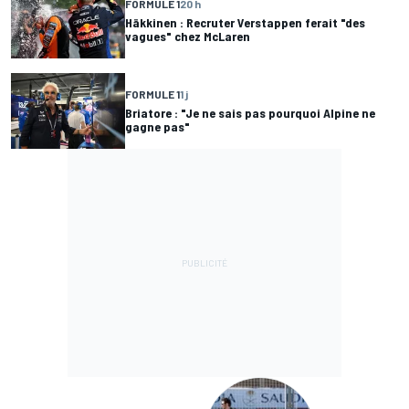
FORMULE 1
20 h
Häkkinen : Recruter Verstappen ferait "des
vagues" chez McLaren
FORMULE 1
1 j
Briatore : "Je ne sais pas pourquoi Alpine ne
gagne pas"