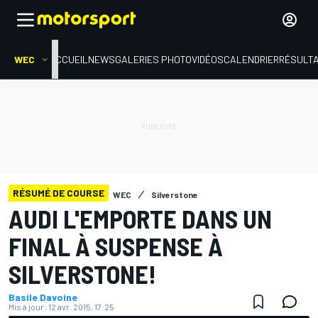
WEC
ACCUEIL
NEWS
GALERIES PHOTO
VIDÉOS
CALENDRIER
RÉSULT
RÉSUMÉ DE COURSE
WEC
Silverstone
AUDI L'EMPORTE DANS UN
FINAL À SUSPENSE À
SILVERSTONE!
Basile Davoine
Mis à jour:
12 avr. 2015, 17:25