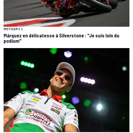
MOTOGP
9 h
Márquez en délicatesse à Silverstone : "Je suis loin du
podium"