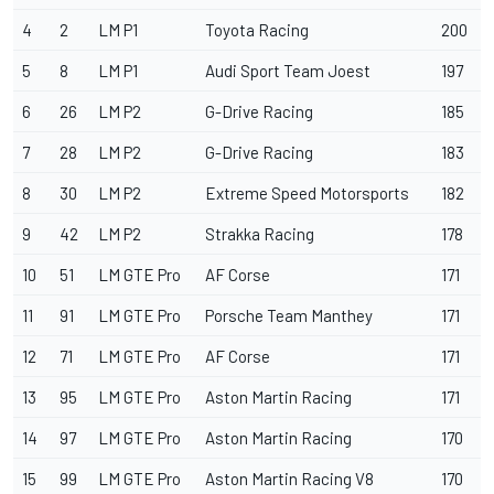
4
2
LM P1
Toyota Racing
200
5
8
LM P1
Audi Sport Team Joest
197
6
26
LM P2
G-Drive Racing
185
7
28
LM P2
G-Drive Racing
183
8
30
LM P2
Extreme Speed Motorsports
182
9
42
LM P2
Strakka Racing
178
10
51
LM GTE Pro
AF Corse
171
11
91
LM GTE Pro
Porsche Team Manthey
171
12
71
LM GTE Pro
AF Corse
171
13
95
LM GTE Pro
Aston Martin Racing
171
14
97
LM GTE Pro
Aston Martin Racing
170
15
99
LM GTE Pro
Aston Martin Racing V8
170