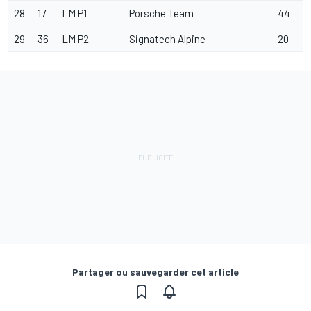
28
17
LM P1
Porsche Team
44
29
36
LM P2
Signatech Alpine
20
Partager ou sauvegarder cet article