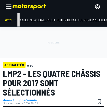
WEC
ACCUEIL
NEWS
GALERIES PHOTO
VIDÉOS
CALENDRIER
RÉSULT
ACTUALITÉS
WEC
LMP2 - LES QUATRE CHÂSSIS
POUR 2017 SONT
SÉLECTIONNÉS
Jean-Philippe Vennin
Mis à jour:
4 nov. 2016, 10:02