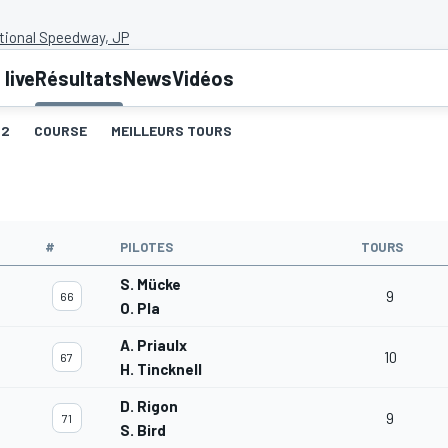
ational Speedway, JP
live
Résultats
News
Vidéos
Q2
COURSE
MEILLEURS TOURS
#
PILOTES
TOURS
S. Mücke
9
66
O. Pla
A. Priaulx
10
67
H. Tincknell
D. Rigon
9
71
S. Bird