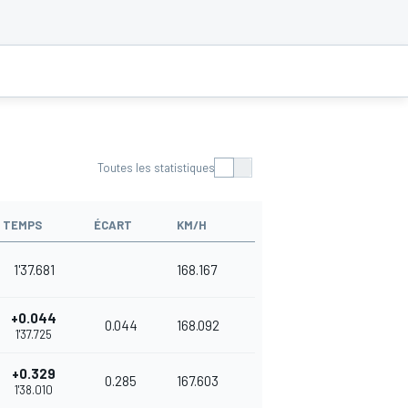
Toutes les statistiques
TEMPS
ÉCART
KM/H
1'37.681
168.167
+0.044
0.044
168.092
1'37.725
+0.329
0.285
167.603
1'38.010