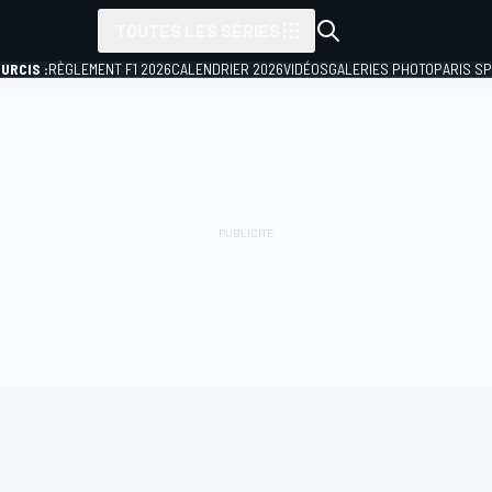
TOUTES LES SÉRIES
URCIS :
RÈGLEMENT F1 2026
CALENDRIER 2026
VIDÉOS
GALERIES PHOTO
PARIS S