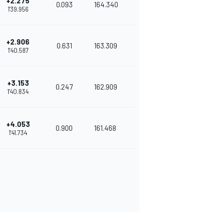
+2.275
0.093
164.340
1'39.956
+2.906
0.631
163.309
1'40.587
+3.153
0.247
162.909
1'40.834
+4.053
0.900
161.468
1'41.734