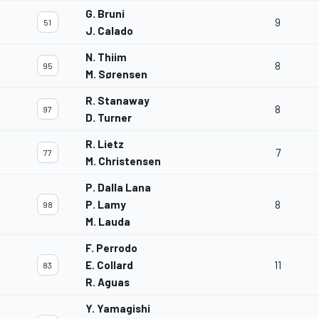
G. Bruni
9
51
J. Calado
N. Thiim
8
95
M. Sørensen
R. Stanaway
8
97
D. Turner
R. Lietz
7
77
M. Christensen
P. Dalla Lana
P. Lamy
8
98
M. Lauda
F. Perrodo
E. Collard
11
83
R. Aguas
Y. Yamagishi