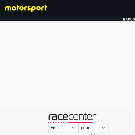
RACCO
FORMULE 1
présenté par
FUJI