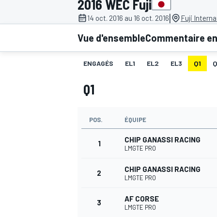
2016 WEC Fuji
|
14 oct. 2016 au 16 oct. 2016
Fuji Intern
Vue d'ensemble
Commentaire en 
ENGAGÉS
EL1
EL2
EL3
Q1
MOTOGP
Q1
POS.
ÉQUIPE
CHIP GANASSI RACING
1
LMGTE PRO
CHIP GANASSI RACING
2
LMGTE PRO
AF CORSE
3
LMGTE PRO