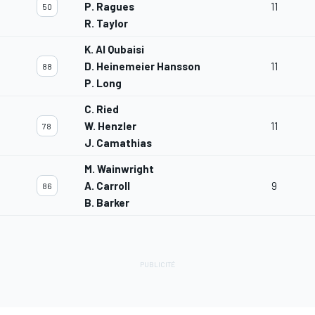
P. Ragues
11
50
R. Taylor
K. Al Qubaisi
D. Heinemeier Hansson
11
88
P. Long
C. Ried
W. Henzler
11
78
J. Camathias
M. Wainwright
A. Carroll
9
86
B. Barker