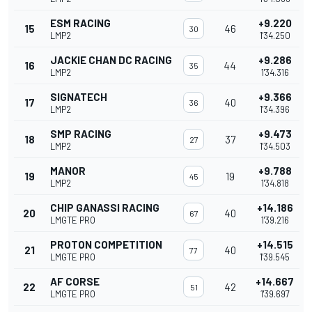
ESM RACING
+9.220
15
46
30
LMP2
1'34.250
JACKIE CHAN DC RACING
+9.286
16
44
35
LMP2
1'34.316
SIGNATECH
+9.366
17
40
36
LMP2
1'34.396
SMP RACING
+9.473
18
37
27
LMP2
1'34.503
MANOR
+9.788
19
19
45
LMP2
1'34.818
CHIP GANASSI RACING
+14.186
20
40
67
LMGTE PRO
1'39.216
PROTON COMPETITION
+14.515
21
40
77
LMGTE PRO
1'39.545
AF CORSE
+14.667
22
42
51
LMGTE PRO
1'39.697