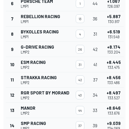
PORSCHE TEAM
+1.067
6
44
1
LMP1
1'26.097
REBELLION RACING
+5.887
7
36
13
LMP1
1'30.917
BYKOLLES RACING
+6.519
8
31
4
LMP1
1'31.549
G-DRIVE RACING
+8.174
9
42
26
LMP2
1'33.204
ESM RACING
+8.445
10
41
31
LMP2
1'33.475
STRAKKA RACING
+8.456
11
37
42
LMP2
1'33.486
RGR SPORT BY MORAND
+8.497
12
34
43
LMP2
1'33.527
MANOR
+8.646
13
33
44
LMP2
1'33.676
SMP RACING
+9.039
14
39
37
LMP2
1'34.069