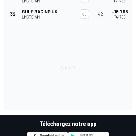
LMGTE AM
1'41.458
GULF RACING UK
+16.765
32
42
86
LMGTE AM
1'41.795
Téléchargez notre app