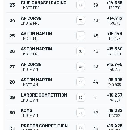
CHIP GANASSI RACING
+14.686
23
39
66
LMGTE PRO
1'39.716
AF CORSE
+14.713
24
43
71
LMGTE PRO
1'39.743
ASTON MARTIN
+15.146
25
45
95
LMGTE PRO
1'40.176
ASTON MARTIN
+15.560
26
43
97
LMGTE PRO
1'40.590
AF CORSE
+15.745
27
43
83
LMGTE AM
1'40.775
ASTON MARTIN
+15.905
28
44
98
LMGTE AM
1'40.935
LARBRE COMPETITION
+16.257
29
41
50
LMGTE AM
1'41.287
KCMG
+16.262
30
42
78
LMGTE AM
1'41.292
PROTON COMPETITION
+16.428
31
43
88