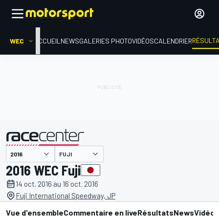
RÉSULT
WEC
ACCUEIL
NEWS
GALERIES PHOTO
VIDÉOS
CALENDRIER
FUJI
présenté par
2016 WEC Fuji
14 oct. 2016 au 16 oct. 2016
Fuji International Speedway, JP
Vue d'ensemble
Commentaire en live
Résultats
News
Vidéo