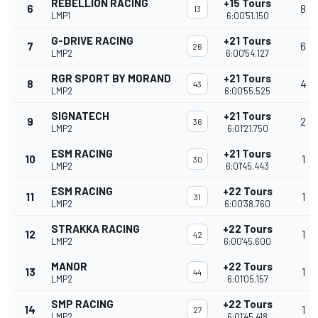
REBELLION RACING
+15 Tours
6
8
13
LMP1
6:00'51.150
G-DRIVE RACING
+21 Tours
7
6
26
LMP2
6:00'54.127
RGR SPORT BY MORAND
+21 Tours
8
4
43
LMP2
6:00'55.525
SIGNATECH
+21 Tours
9
2
36
LMP2
6:01'21.750
ESM RACING
+21 Tours
10
1
30
LMP2
6:01'45.443
ESM RACING
+22 Tours
11
1
31
LMP2
6:00'38.760
STRAKKA RACING
+22 Tours
12
1
42
LMP2
6:00'45.600
MANOR
+22 Tours
13
1
44
LMP2
6:01'05.157
SMP RACING
+22 Tours
14
1
27
LMP2
6:01'45.418