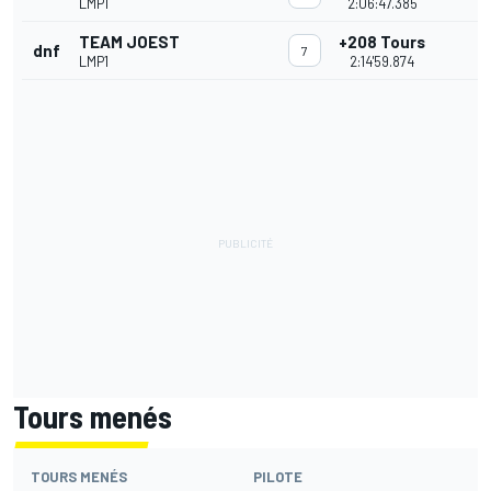
LMP1
2:06:47.385
TEAM JOEST
+208 Tours
dnf
7
LMP1
2:14'59.874
Tours menés
TOURS MENÉS
PILOTE