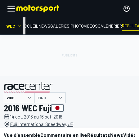
RÉSULT
WEC
ACCUEIL
NEWS
GALERIES PHOTO
VIDÉOS
CALENDRIER
FUJI
présenté par
2016 WEC Fuji
14 oct. 2016 au 16 oct. 2016
Fuji International Speedway, JP
Vue d'ensemble
Commentaire en live
Résultats
News
Vidéo