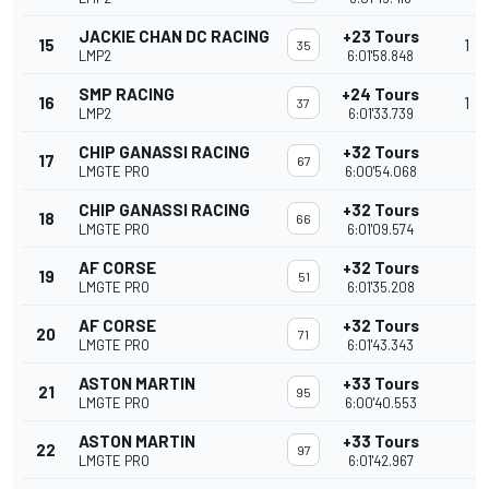
JACKIE CHAN DC RACING
+23 Tours
15
1
35
LMP2
6:01'58.848
SMP RACING
+24 Tours
16
1
37
LMP2
6:01'33.739
CHIP GANASSI RACING
+32 Tours
17
67
LMGTE PRO
6:00'54.068
CHIP GANASSI RACING
+32 Tours
18
66
LMGTE PRO
6:01'09.574
AF CORSE
+32 Tours
19
51
LMGTE PRO
6:01'35.208
AF CORSE
+32 Tours
20
71
LMGTE PRO
6:01'43.343
ASTON MARTIN
+33 Tours
21
95
LMGTE PRO
6:00'40.553
ASTON MARTIN
+33 Tours
22
97
LMGTE PRO
6:01'42.967