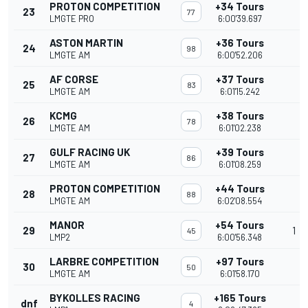
PROTON COMPETITION
+34 Tours
23
77
LMGTE PRO
6:00'39.697
ASTON MARTIN
+36 Tours
24
98
LMGTE AM
6:00'52.206
AF CORSE
+37 Tours
25
83
LMGTE AM
6:01'15.242
KCMG
+38 Tours
26
78
LMGTE AM
6:01'02.238
GULF RACING UK
+39 Tours
27
86
LMGTE AM
6:01'08.259
PROTON COMPETITION
+44 Tours
28
88
LMGTE AM
6:02'08.554
MANOR
+54 Tours
29
1
45
LMP2
6:00'56.348
LARBRE COMPETITION
+97 Tours
30
50
LMGTE AM
6:01'58.170
BYKOLLES RACING
+165 Tours
dnf
4