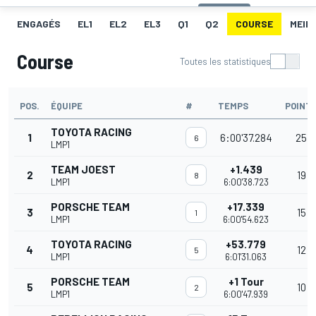
ENGAGÉS
EL1
EL2
EL3
Q1
Q2
COURSE
MEIL
Course
Toutes les statistiques
POS.
ÉQUIPE
#
TEMPS
POINT
TOYOTA RACING
1
6:00'37.284
25
6
LMP1
TEAM JOEST
+1.439
2
19
8
LMP1
6:00'38.723
PORSCHE TEAM
+17.339
3
15
1
LMP1
6:00'54.623
TOYOTA RACING
+53.779
4
12
5
LMP1
6:01'31.063
PORSCHE TEAM
+1 Tour
5
10
2
LMP1
6:00'47.939