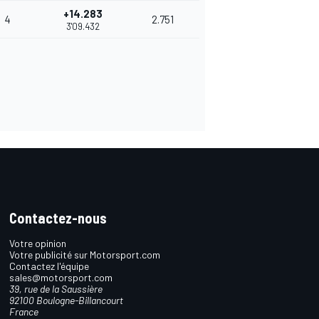
+14.283
4
2.751
3'09.432
Contactez-nous
Votre opinion
Votre publicité sur Motorsport.com
Contactez l'équipe
sales@motorsport.com
39, rue de la Saussière
92100 Boulogne-Billancourt
France