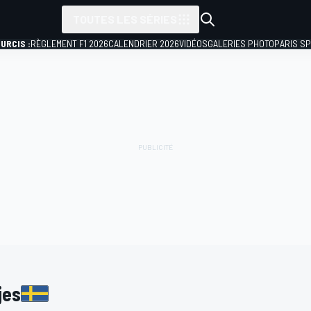
TOUTES LES SÉRIES
URCIS :
RÈGLEMENT F1 2026
CALENDRIER 2026
VIDÉOS
GALERIES PHOTO
PARIS S
jes