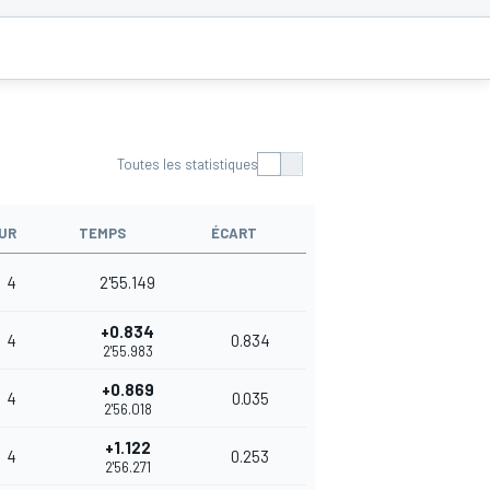
Toutes les statistiques
UR
TEMPS
ÉCART
4
2'55.149
+0.834
4
0.834
2'55.983
+0.869
4
0.035
2'56.018
+1.122
4
0.253
2'56.271