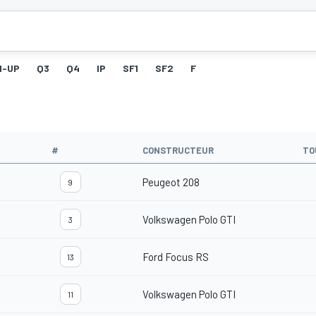
M-UP
Q3
Q4
IP
SF1
SF2
F
#
CONSTRUCTEUR
TO
Peugeot 208
9
Volkswagen Polo GTI
3
Ford Focus RS
13
Volkswagen Polo GTI
11