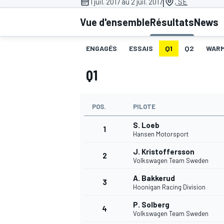
|
1 juil. 2017 au 2 juil. 2017
, SE
Vue d'ensemble
Résultats
News
ENGAGÉS
ESSAIS
Q1
Q2
WAR
Q1
MOTOGP
POS.
PILOTE
S. Loeb
1
Hansen Motorsport
J. Kristoffersson
2
Volkswagen Team Sweden
A. Bakkerud
3
Hoonigan Racing Division
P. Solberg
4
Volkswagen Team Sweden