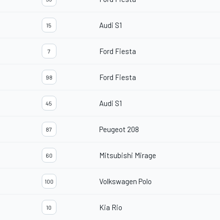
Audi S1
15
Ford Fiesta
7
Ford Fiesta
98
Audi S1
45
Peugeot 208
87
Mitsubishi Mirage
60
Volkswagen Polo
100
Kia Rio
10