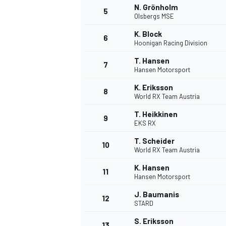
N. Grönholm
5
Olsbergs MSE
WRC
K. Block
6
Hoonigan Racing Division
T. Hansen
7
Hansen Motorsport
K. Eriksson
8
World RX Team Austria
T. Heikkinen
9
EKS RX
T. Scheider
10
World RX Team Austria
K. Hansen
11
Hansen Motorsport
WEC
J. Baumanis
12
STARD
S. Eriksson
13