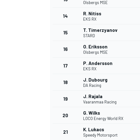
Olsbergs MSE
R. Nitiss
14
EKS RX
T. Timerzyanov
15
STARD
O. Eriksson
16
Olsbergs MSE
P. Andersson
17
EKS RX
J. Dubourg
18
DA Racing
J. Rajala
19
Vaaranmaa Racing
G. Wilks
20
LOCO Energy World RX
K. Lukacs
21
Speedy Motorsport