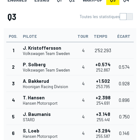
Q3
Toutes les statistiques
POS.
PILOTE
TOUR
TEMPS
ÉCART
J. Kristoffersson
1
4
2'52.293
Volkswagen Team Sweden
P. Solberg
+0.574
2
4
0.574
Volkswagen Team Sweden
2'52.867
A. Bakkerud
+1.502
3
4
0.928
Hoonigan Racing Division
2'53.795
T. Hansen
+2.398
4
4
0.896
Hansen Motorsport
2'54.691
J. Baumanis
+3.148
5
4
0.750
STARD
2'55.441
S. Loeb
+3.294
6
4
0.146
Hansen Motorsport
2'55.587