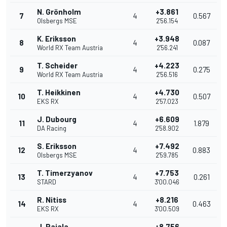
N. Grönholm
+3.861
7
4
0.567
Olsbergs MSE
2'56.154
K. Eriksson
+3.948
8
4
0.087
World RX Team Austria
2'56.241
T. Scheider
+4.223
9
4
0.275
World RX Team Austria
2'56.516
T. Heikkinen
+4.730
10
4
0.507
EKS RX
2'57.023
J. Dubourg
+6.609
11
4
1.879
DA Racing
2'58.902
S. Eriksson
+7.492
12
4
0.883
Olsbergs MSE
2'59.785
T. Timerzyanov
+7.753
13
4
0.261
STARD
3'00.046
R. Nitiss
+8.216
14
4
0.463
EKS RX
3'00.509
J. Rajala
+8.756