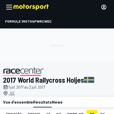
FORMULE 1
MOTOGP
WRC
WEC
2017 World Rallycross Holjes
présenté par
1 juil. 2017 au 2 juil. 2017
, SE
Vue d'ensemble
Résultats
News
ENGAGÉS
ESSAIS
Q1
Q2
WARM-UP
Q3
Q4
I