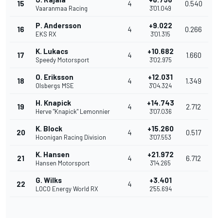
15
4
0.540
Vaaranmaa Racing
3'01.049
P. Andersson
+9.022
16
4
0.266
EKS RX
3'01.315
K. Lukacs
+10.682
17
4
1.660
Speedy Motorsport
3'02.975
O. Eriksson
+12.031
18
4
1.349
Olsbergs MSE
3'04.324
H. Knapick
+14.743
19
4
2.712
Herve "Knapick" Lemonnier
3'07.036
K. Block
+15.260
20
4
0.517
Hoonigan Racing Division
3'07.553
K. Hansen
+21.972
21
4
6.712
Hansen Motorsport
3'14.265
G. Wilks
+3.401
22
4
LOCO Energy World RX
2'55.694